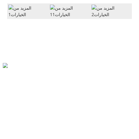
قرية Xiaozhang، بلدة Xiaoxinzhuang، مدينة Xinji
86-13930459398
Lt@lantianfm.com
روابط سريعة
معلومات عنا
اتصل بنا
أفضل مدونة
خريطة الموقع