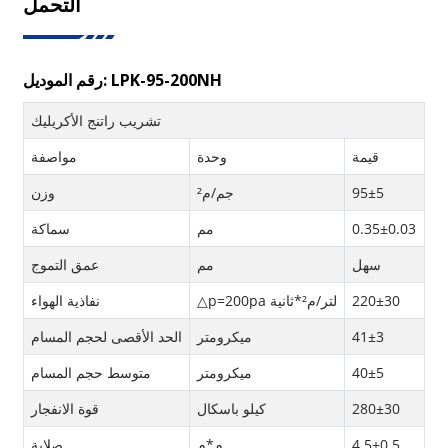
التحمل
رقم الموديل: LPK-95-200NH
تشريب راتنج الأكريليك
قيمة
وحدة
مواصفة
95±5
جم/م²
وزن
0.35±0.03
مم
سماكة
سهل
مم
عمق التموج
220±30
△p=200pa لتر/م²*ثانية
نفاذية الهواء
41±3
ميكرومتر
الحد الأقصى لحجم المسام
40±5
ميكرومتر
متوسط ​​حجم المسام
280±30
كيلو باسكال
قوة الانفجار
4.5±0.5
م*م
صلابة