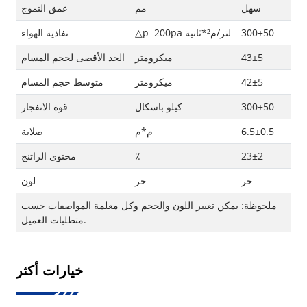
سهل
مم
عمق التموج
300±50
△p=200pa لتر/م²*ثانية
نفاذية الهواء
43±5
ميكرومتر
الحد الأقصى لحجم المسام
42±5
ميكرومتر
متوسط ​​حجم المسام
300±50
كيلو باسكال
قوة الانفجار
6.5±0.5
م*م
صلابة
23±2
٪
محتوى الراتنج
حر
حر
لون
ملحوظة: يمكن تغيير اللون والحجم وكل معلمة المواصفات حسب
متطلبات العميل.
خيارات أكثر