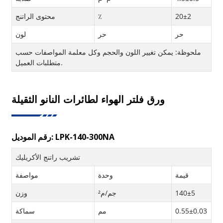
20±2
٪
محتوى الراتنج
حر
حر
لون
ملحوظة: يمكن تغيير اللون والحجم وكل معلمة المواصفات حسب
متطلبات العميل.
ورق فلتر الهواء لطائرات النانو الثقيلة
رقم الموديل: LPK-140-300NA
تشريب راتنج الأكريليك
قيمة
وحدة
مواصفة
140±5
جم/م²
وزن
0.55±0.03
مم
سماكة