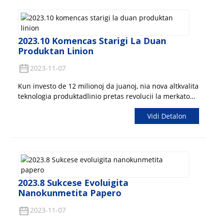
2023.10 Komencas Starigi La Duan
Produktan Linion
2023-11-07
Kun investo de 12 milionoj da juanoj, nia nova altkvalita
teknologia produktadlinio pretas revolucii la merkaton.
Ĉi tiu plej altnivela instalaĵo ofertas superan efikecon
Vidi Detalon
en unuformeco, permeablo, frakturrezisto, rigideco kaj
multaj aliaj kritikaj aspektoj. La altnivelaj teknologioj kaj
produktadaj procezoj uzataj en ĉi tiu produktadlinio
certigas, ke ni povas liveri elstarajn rezultojn. Unu el la
plej gravaj faktoroj por certigi klientan kontenton estas
la unuformeco de niaj produktoj. Kun nia nova linio de
produktado, ni atingis rimarkindan konsistencon en
2023.8 Sukcese Evoluigita
dikeco, denseco kaj teksturo. Ĉi tiu nivelo de precizeco
Nanokunmetita Papero
certigas, ke ĉiu produkto fabrikita plenumas la plej
altajn kvalitajn normojn. Niaj klientoj povas fidi nin por
2023-11-07