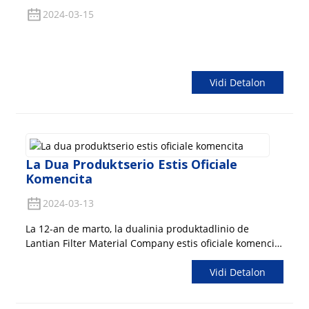
2024-03-15
Vidi Detalon
La Dua Produktserio Estis Oficiale
Komencita
2024-03-13
La 12-an de marto, la dualinia produktadlinio de
Lantian Filter Material Company estis oficiale komencita
por provizi niajn klientojn per pli rapida livera efikeco
Vidi Detalon
kaj pli bona produktokvalito. La ĉefa aero-filtrila papero
de nia kompanio, resaniga filtrila papero, komponita
filtrila papero...