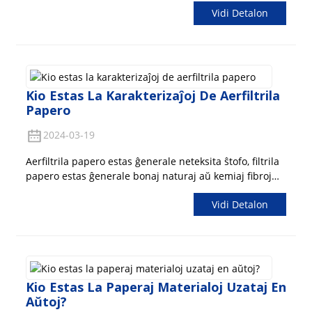
Vidi Detalon
scienco kaj teknologio, ekzistas pli kaj pli da filtrilaj
kompanioj, ĉu ĝi estas ...
Kio Estas La Karakterizaĵoj De Aerfiltrila
Papero
2024-03-19
Aerfiltrila papero estas ĝenerale neteksita ŝtofo, filtrila
papero estas ĝenerale bonaj naturaj aŭ kemiaj fibroj
materialoj, produktoj uzas ultrafajnan vitrofibran
Vidi Detalon
aerfiltrilon, iuj militaj produktoj uzas naturan bluan
asbestan fibron filtrilpaperon, kvankam toksa...
Kio Estas La Paperaj Materialoj Uzataj En
Aŭtoj?