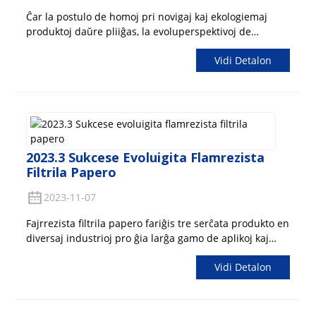
provizi ilin per konsekvencaj kaj unuformaj materialoj
Ĉar la postulo de homoj pri novigaj kaj ekologiemaj
por plenumi iliajn bezonojn.
produktoj daŭre pliiĝas, la evoluperspektivoj de
nanokunmetita filtrila papero estas sufiĉe larĝaj. Ni
Vidi Detalon
rigardu pli detale la eblajn avantaĝojn kaj aplikojn de ĉi
tiu teknologio. Unu el la ĉefaj avantaĝoj de
nanokomponita filtrila papero estas ĝia kapablo pliigi
filtran efikecon.
2023.3 Sukcese Evoluigita Flamrezista
Filtrila Papero
2023-11-07
Fajrrezista filtrila papero fariĝis tre serĉata produkto en
diversaj industrioj pro ĝia larĝa gamo de aplikoj kaj
avantaĝoj. Ni esploru pli detale la sekurecajn kaj
Vidi Detalon
mediajn aspektojn kaj merkatajn konkurencivajn
avantaĝojn de flamo-rezistema filtrila papero. Sekureco
kaj mediprotekto estas kritikaj por multaj industrioj
inkluzive de konstruo, elektroniko, aerospaco,