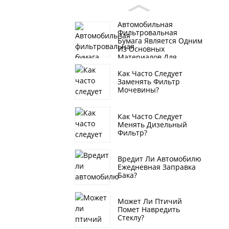
Автомобильная
Фильтровальная
Бумага Является Одним
Из Основных
Материалов Для
Производства
Как Часто Следует
Автомобильных
Заменять Фильтр
Фильтров, То Есть
Мочевины?
Бумаги Для Воздушных
Фильтров, Бумаги Для
Масляных Фильтров,
Бумаги Для Топливных
Как Часто Следует
Фильтров.
Менять Дизельный
Фильтр?
Вредит Ли Автомобилю
Ежедневная Заправка
Бака?
Может Ли Птичий
Помет Навредить
Стеклу?