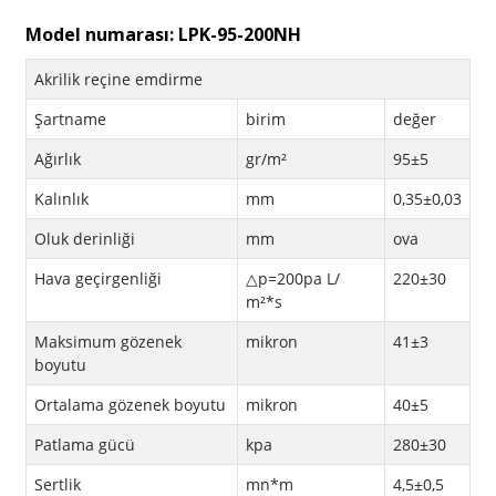
Model numarası: LPK-95-200NH
Akrilik reçine emdirme
Şartname
birim
değer
Ağırlık
gr/m²
95±5
Kalınlık
mm
0,35±0,03
Oluk derinliği
mm
ova
Hava geçirgenliği
△p=200pa L/
220±30
m²*s
Maksimum gözenek
mikron
41±3
boyutu
Ortalama gözenek boyutu
mikron
40±5
Patlama gücü
kpa
280±30
Sertlik
mn*m
4,5±0,5