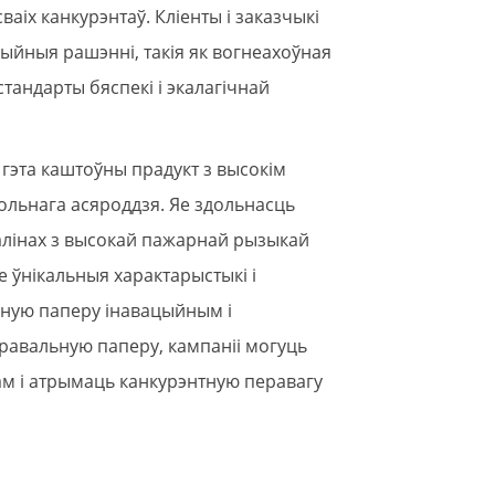
іх канкурэнтаў. Кліенты і заказчыкі
ыйныя рашэнні, такія як вогнеахоўная
андарты бяспекі і экалагічнай
гэта каштоўны прадукт з высокім
ольнага асяроддзя. Яе здольнасць
алінах з высокай пажарнай рызыкай
е ўнікальныя характарыстыкі і
ьную паперу інавацыйным і
равальную паперу, кампаніі могуць
м і атрымаць канкурэнтную перавагу