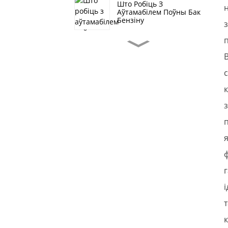
Што Робіць З
Аўтамабілем Поўны Бак
Бензіну
Халоднае Паветра
Цыркулюе Летам У
Памяшканні Ці На
Вуліцы?
З Якога Матэрыялу
Зроблены HEPA-
Пластык?
Выбар Фільтра
Выстава Завяршылася
Нечаканым Чынам