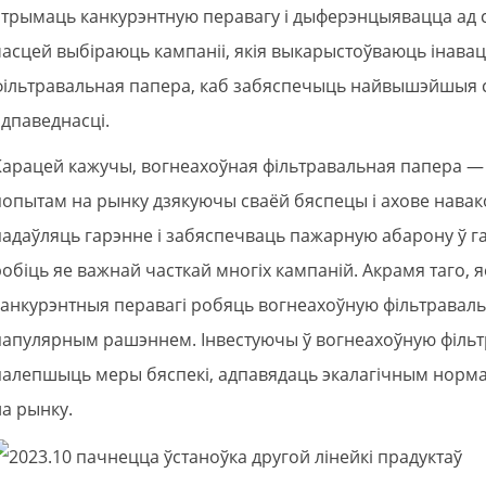
атрымаць канкурэнтную перавагу і дыферэнцыявацца ад сва
часцей выбіраюць кампаніі, якія выкарыстоўваюць інавац
фільтравальная папера, каб забяспечыць найвышэйшыя ст
адпаведнасці.
Карацей кажучы, вогнеахоўная фільтравальная папера — 
попытам на рынку дзякуючы сваёй бяспецы і ахове навак
падаўляць гарэнне і забяспечваць пажарную абарону ў г
робіць яе важнай часткай многіх кампаній. Акрамя таго, я
канкурэнтныя перавагі робяць вогнеахоўную фільтравал
папулярным рашэннем. Інвестуючы ў вогнеахоўную фільт
палепшыць меры бяспекі, адпавядаць экалагічным норма
на рынку.