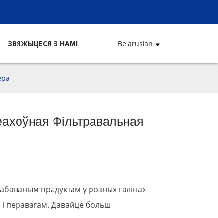
ЗВЯЖЫЦЕСЯ З НАМІ
Belarusian
ера
еахоўная Фільтравальная
рабаваным прадуктам у розных галінах
і перавагам. Давайце больш