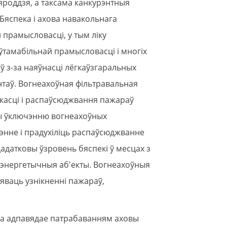
яроддзя, а таксама канкурэнтныя
Бяспека і ахова навакольнага
прамысловасці, у тым ліку
аўтамабільнай прамысловасці і многіх
аў з-за наяўнасці лёгкаўзгаральных
таў. Вогнеахоўная фільтравальная
касці і распаўсюджвання пажараў
чы ўключэнню вогнеахоўных
энне і прадухіліць распаўсюджванне
датковы ўзровень бяспекі ў месцах з
і энергетычныя аб'екты. Вогнеахоўныя
яваць узнікненні пажараў,
ма адпавядае патрабаванням аховы