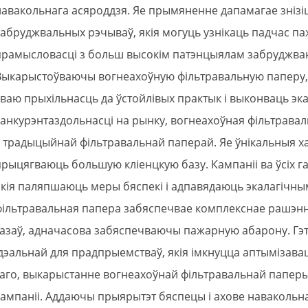
навакольнага асяроддзя. Яе прымяненне дапамагае знізіць
забруджвальных рэчываў, якія могуць узнікаць падчас паж
прамысловасці з больш высокім патэнцыялам забруджван
Выкарыстоўваючы вогнеахоўную фільтравальную паперу,
сваю прыхільнасць да ўстойлівых практык і выконваць эк
канкурэнтаздольнасці на рынку, вогнеахоўная фільтрава
з традыцыйнай фільтравальнай паперай. Яе ўнікальныя х
прыцягваюць большую кліенцкую базу. Кампаніі ва ўсіх г
якія паляпшаюць меры бяспекі і адпавядаюць экалагічн
фільтравальная папера забяспечвае комплекснае рашэнне 
газаў, адначасова забяспечваючы пажарную абарону. Гэт
ідэальнай для прадпрыемстваў, якія імкнуцца аптымізава
таго, выкарыстанне вогнеахоўнай фільтравальнай папе
кампаніі. Аддаючы прыярытэт бяспецы і ахове навакольн