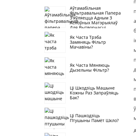
Аўтамабільная
Фільтравальная Папера
З'яўляецца Адным З
Асноўных Матэрыялаў
Для Вытворчасці
Аўтамабільных
Як Часта Трэба
Фільтраў, Гэта Значыць
Замяняць Фільтр
Паветранай
Мачавіны?
Фільтравальнай
Паперы, Алейнай
Фільтравальнай
Паперы, Паліўнай
Як Часта Мяняюць
Фільтравальнай
Дызельны Фільтр?
Паперы
Ці Шкодзіць Машыне
Кожны Раз Запраўляць
Бак?
Ці Пашкодзіць
Птушыны Памёт Шкло?