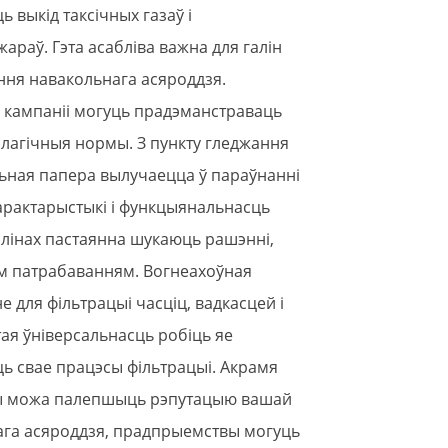
 выкід таксічных газаў і
араў. Гэта асабліва важна для галін
ня навакольнага асяроддзя.
 кампаніі могуць прадэманстраваць
алагічныя нормы. З пункту гледжання
льная папера вылучаецца ў параўнанні
арактарыстыкі і функцыянальнасць
алінах пастаянна шукаюць рашэнні,
ым патрабаванням. Вогнеахоўная
для фільтрацыі часціц, вадкасцей і
ая ўніверсальнасць робіць яе
ць свае працэсы фільтрацыі. Акрамя
ры можа палепшыць рэпутацыю вашай
ага асяроддзя, прадпрыемствы могуць