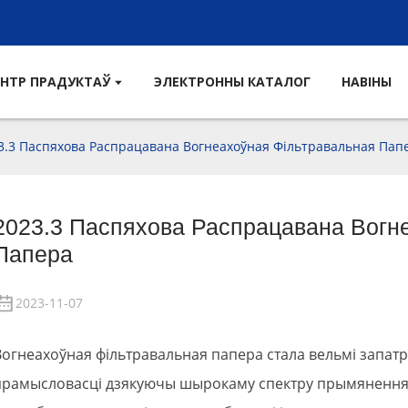
НТР ПРАДУКТАЎ
ЭЛЕКТРОННЫ КАТАЛОГ
НАВІНЫ
3.3 Паспяхова Распрацавана Вогнеахоўная Фільтравальная Пап
2023.3 Паспяхова Распрацавана Вогн
Папера
2023-11-07
Вогнеахоўная фільтравальная папера стала вельмі запат
прамысловасці дзякуючы шырокаму спектру прымянення 