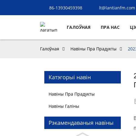
86-13930459398
lt@lantianfm.com
ГАЛОЎНАЯ
ПРА НАС
ЦЭ
Галоўная
Навіны Пра Прадукты
202
Катэгорыі навін
Навіны Пра Прадукты
Навіны Галіны
Рэкамендаваныя навіны