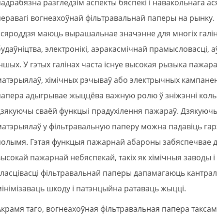
падрабязна разгледзім аспекты бяспекі і навакольнага ас
перавагі вогнеахоўнай фільтравальнай паперы на рынку. 
асяроддзя маюць вырашальнае значэнне для многіх галін 
будаўніцтва, электронікі, аэракасмічнай прамысловасці, 
іншых. У гэтых галінах часта існуе высокая рызыка пажар
матэрыялаў, хімічных рэчываў або электрычных кампанен
папера адыгрывае жыццёва важную ролю ў зніжэнні коль
дзякуючы сваёй функцыі прадухілення пажараў. Дзякую
матэрыялаў у фільтравальную паперу можна падавіць гар
полымя. Гэтая функцыя пажарнай абароны забяспечвае да
высокай пажарнай небяспекай, такіх як хімічныя заводы 
ўласцівасці фільтравальнай паперы дапамагаюць кантрал
мінімізаваць шкоду і патэнцыйна ратаваць жыцці.
Акрамя таго, вогнеахоўная фільтравальная папера такса