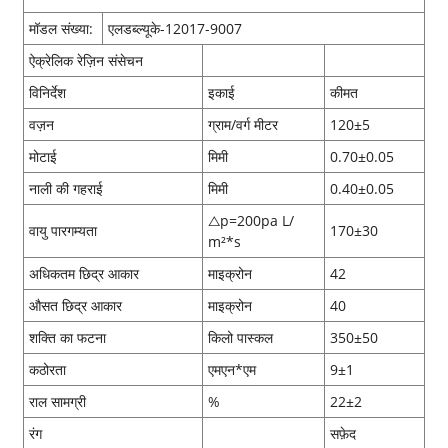
मॉडल संख्या:
एलडब्ल्यूके-12017-9007
ऐक्रेलिक रेज़िन संसेचन
विनिर्देश
इकाई
कीमत
वज़न
ग्राम/वर्ग मीटर
120±5
मोटाई
मिमी
0.70±0.05
नाली की गहराई
मिमी
0.40±0.05
△p=200pa L/
वायु पारगम्यता
170±30
m²*s
अधिकतम छिद्र आकार
माइक्रोन
42
औसत छिद्र आकार
माइक्रोन
40
शक्ति का फटना
किलो पास्कल
350±50
कठोरता
एमएन*एम
9±1
राल सामग्री
%
22±2
रंग
सफ़ेद