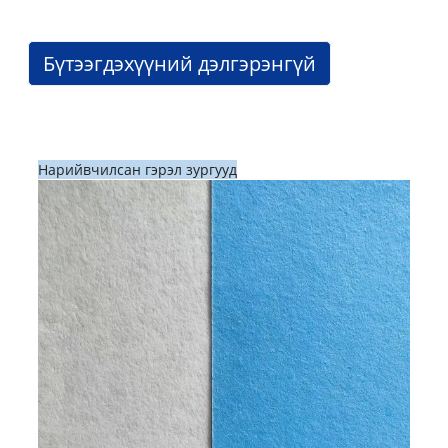
Бүтээгдэхүүний дэлгэрэнгүй
Нарийвчилсан гэрэл зургууд