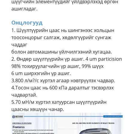
шүүгчийн элементүүдийг үйлдвэрлэхэд өргөн
ашигладаг.
Онцлогууд
1. Шүүлтүүрийн цаас нь шингэнээс хольцын
тоосонцорыг салгаж, хөдөлгүүрийг сунгаж
чаддаг
болон автомашины үйлчилгээний хугацаа.
2. Өндөр шүүлтүүрийн үр ашиг. 4 um particision
98% тохируулагчийн үр ашиг, 99% шүүх
6 um ширхэгийн үр ашиг.
3.800 л/м?/с хүртэл агаар нэвтрүүлэх чадвар.
4.Тосон цаас нь 600 кПа даралтыг тэсвэрлэх
чадвартай.
5.70 мН/м хүртэл хатуурсан шүүлтүүрийн
цаасны хөшүүн чанар.