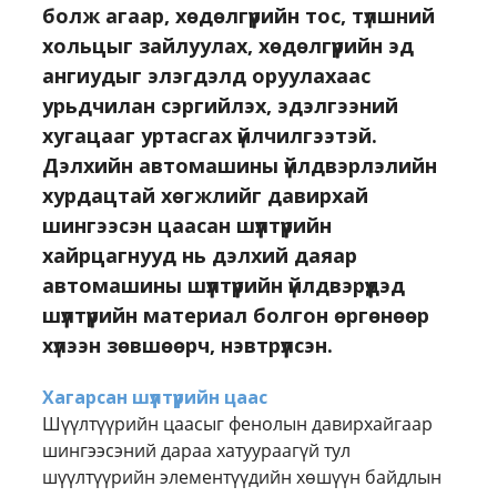
болж агаар, хөдөлгүүрийн тос, түлшний
хольцыг зайлуулах, хөдөлгүүрийн эд
ангиудыг элэгдэлд оруулахаас
урьдчилан сэргийлэх, эдэлгээний
хугацааг уртасгах үйлчилгээтэй.
Дэлхийн автомашины үйлдвэрлэлийн
хурдацтай хөгжлийг давирхай
шингээсэн цаасан шүүлтүүрийн
хайрцагнууд нь дэлхий даяар
автомашины шүүлтүүрийн үйлдвэрүүдэд
шүүлтүүрийн материал болгон өргөнөөр
хүлээн зөвшөөрч, нэвтрүүлсэн.
Хагарсан шүүлтүүрийн цаас
Шүүлтүүрийн цаасыг фенолын давирхайгаар
шингээсэний дараа хатуураагүй тул
шүүлтүүрийн элементүүдийн хөшүүн байдлын