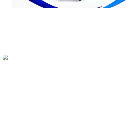
Шинжи Хотын Шиаошинжуан Суурингийн Шиаожан Тосгон
86-13930459398
Lt@lantianfm.com
Түргэн Холбоосууд
Бидний Тухай
Бидэнтэй Холбоо Барина Уу
ШИЛДЭГ БЛОГ
Сайтын Газрын Зураг