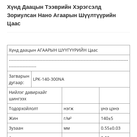
Хүнд Даацын Тээврийн Хэрэгсэлд
Зориулсан Нано Агаарын Шүүлтүүрийн
Цаас
Хүнд даацын АГААРЫН ШҮҮГҮҮРИЙН Цаас
------------------------------------------------------------------------------
------------------
Загварын
LPK-140-300NA
дугаар:
Нийлэг давирхайг
шингээх
Тодорхойлолт
нэгж
үнэ цэнэ
Жин
г/м²
140±5
Зузаан
мм
0.55±0.03