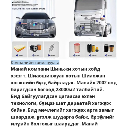
Компанийн танилцуулга
Манай компани Шиньжи хотын хойд
хэсэгт, Шиаошинжуан хотын Шиаожан
хөгжлийн бүсэд байрладаг. Манайх 2002 онд
баригдсан бөгөөд 23000м2 талбайтай.
Бид байгуулагдсан цагаасаа эхлэн
технологи, бүтэцээ шат дараатай хөгжүүлж
байна. Бид мөчлөгийг хөгжүүлэх арга замыг
шаардаж, үргэлж шударга байж, бүх зүйлийг
илүү сайн болгохыг шаарддаг. Манай