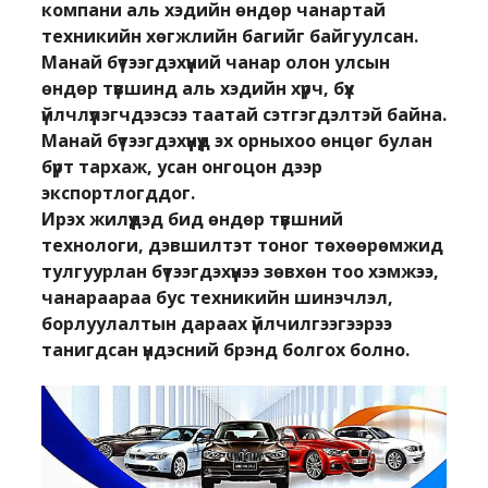
компани аль хэдийн өндөр чанартай
техникийн хөгжлийн багийг байгуулсан.
Манай бүтээгдэхүүний чанар олон улсын
өндөр түвшинд аль хэдийн хүрч, бүх
үйлчлүүлэгчдээсээ таатай сэтгэгдэлтэй байна.
Манай бүтээгдэхүүнүүд эх орныхоо өнцөг булан
бүрт тархаж, усан онгоцон дээр
экспортлогддог.
Ирэх жилүүдэд бид өндөр түвшний
технологи, дэвшилтэт тоног төхөөрөмжид
тулгуурлан бүтээгдэхүүнээ зөвхөн тоо хэмжээ,
чанараараа бус техникийн шинэчлэл,
борлуулалтын дараах үйлчилгээгээрээ
танигдсан үндэсний брэнд болгох болно.