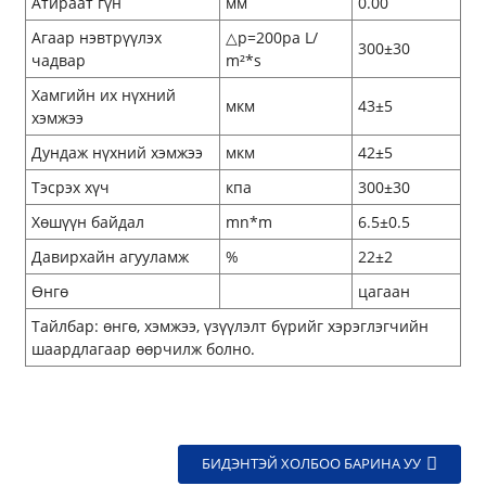
Атираат гүн
мм
0.00
Агаар нэвтрүүлэх
△p=200pa L/
300±30
чадвар
m²*s
Хамгийн их нүхний
мкм
43±5
хэмжээ
Дундаж нүхний хэмжээ
мкм
42±5
Тэсрэх хүч
кпа
300±30
Хөшүүн байдал
mn*m
6.5±0.5
Давирхайн агууламж
%
22±2
Өнгө
цагаан
Тайлбар: өнгө, хэмжээ, үзүүлэлт бүрийг хэрэглэгчийн
шаардлагаар өөрчилж болно.
БИДЭНТЭЙ ХОЛБОО БАРИНА УУ