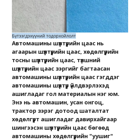
Бүтээгдэхүүний тодорхойлолт
Автомашины шүүлтүүрийн цаас нь
агаарын шүүлтүүрийн цаас, хөдөлгүүрийн
тосны шүүлтүүрийн цаас, түлшний
шүүлтүүрийн цаас зэргийг багтаасан
автомашины шүүлтүүрийн цаас гэгддэг
автомашины шүүлтүүр үйлдвэрлэхэд
ашигладаг гол материалын нэг юм.
Энэ нь автомашин, усан онгоц,
трактор зэрэг дотоод шаталтат
хөдөлгүүрт ашигладаг давирхайгаар
шингээсэн шүүлтүүрийн цаас бөгөөд
автомашины хөдөлгүүрийн "уушиг"