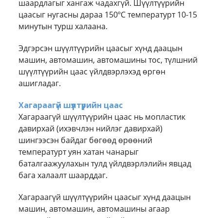
шаардлагыг хангаж чадахгүй. Шүүлтүүрийн
цаасыг нугасны дараа 150ºC температурт 10-15
минутын турш халаана.
Эдгэрсэн шүүлтүүрийн цаасыг хүнд даацын
машин, автомашин, автомашины тос, түлшний
шүүлтүүрийн цаас үйлдвэрлэхэд өргөн
ашигладаг.
Хагараагүй шүүлтүүрийн цаас
Хагараагүй шүүлтүүрийн цаас нь мопластик
давирхай (ихэвчлэн нийлэг давирхай)
шингээсэн байдаг бөгөөд өрөөний
температурт уян хатан чанарыг
баталгаажуулахын тулд үйлдвэрлэлийн явцад
бага халаалт шаарддаг.
Хагараагүй шүүлтүүрийн цаасыг хүнд даацын
машин, автомашин, автомашины агаар