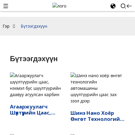
Гэр
Бүтээгдэхүүн
Бүтээгдэхүүн
Агааржуулагч
Шүүлтүүрийн Цаас,
Шинэ Нано Хоёр
Нэхмэл Бус
Өнгөт Технологийн
Шүүлтүүрийн Даавуу
Автомашины
Агуулсан Карбин
Шүүлтүүрийн Цаас Зах