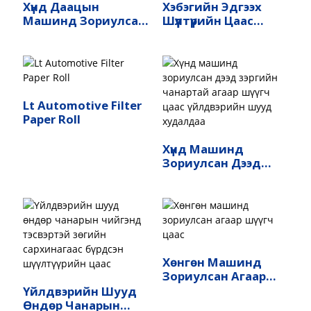
Хүнд Даацын
Хэбэгийн Эдгээх
Машинд Зориулсан
Шүүлтүүрийн Цаас
Hi-Q Нийлмэл
Автомат Тос Шүүлтүүр
Шүүлтүүрийн Цаас
Lt Automotive Filter
Paper Roll
Хүнд Машинд
Зориулсан Дээд
Зэргийн Чанартай
Агаар Шүүгч Цаас
Үйлдвэрийн Шууд
Худалдаа
Хөнгөн Машинд
Зориулсан Агаар
Шүүгч Цаас
Үйлдвэрийн Шууд
Өндөр Чанарын