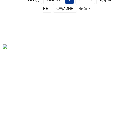
нь
Сүүлийн
Нийт 3
Шинжи Хотын Шиаошинжуан Суурингийн Шиаожан Тосгон
86-13930459398
Lt@lantianfm.com
Түргэн Холбоосууд
Бидний Тухай
Бидэнтэй Холбоо Барина Уу
ШИЛДЭГ БЛОГ
Сайтын Газрын Зураг
Манай Бүтээгдэхүүн