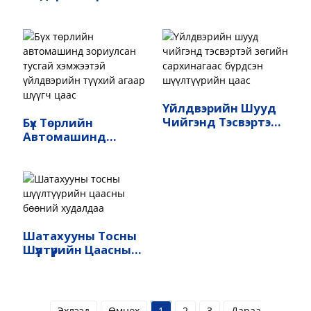
Чийгэнд Тэсвэртэй
Зөгийн Сархинагаас
Бүрдсэн Шүүлтүүрийн
Цаас
Үйлдвэрийн Шууд
Чийгэнд Тэсвэртэй
Бүх Төрлийн
Зөгийн Сархинагаас
Автомашинд
Бүрдсэн Шүүлтүүрийн
Зориулсан Тусгай
Цаас
Хэмжээтэй
Үйлдвэрийн Түүхий
Агаар Шүүгч Цаас
Шатахууны Тосны
Шүүлтүүрийн Цаасны
Бөөний Худалдаа
Эхлээд
Өмнөх
1
2
3
Дараа