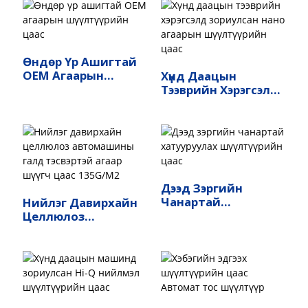
Зээл Дээр
Өндөр Үр Ашигтай
OEM Агаарын
Хүнд Даацын
Шүүлтүүрийн Цаас
Тээврийн Хэрэгсэлд
Зориулсан Нано
Агаарын Шүүлтүүрийн
Цаас
Дээд Зэргийн
Чанартай
Нийлэг Давирхайн
Хатууруулах
Целлюлоз
Шүүлтүүрийн Цаас
Автомашины Галд
Тэсвэртэй Агаар
Шүүгч Цаас 135G/M2