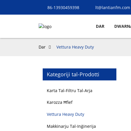
86-13930459398
lt@lantianfm.com
DAR
DWARN
Dar
Vettura Heavy Duty
Kategoriji tal-Prodotti
Karta Tal-Filtru Tal-Arja
Karozza Ħfief
Vettura Heavy Duty
Makkinarju Tal-Inġinerija