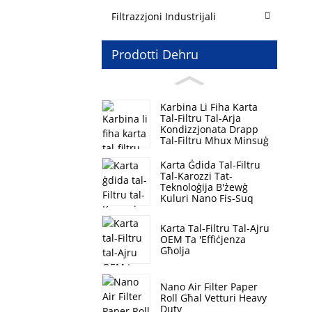
Filtrazzjoni Industrijali
Prodotti Dehru
Karbina Li Fiha Karta
Tal-Filtru Tal-Arja
Kondizzjonata Drapp
Tal-Filtru Mhux Minsuġ
Karta Ġdida Tal-Filtru
Tal-Karozzi Tat-
Teknoloġija B'żewġ
Kuluri Nano Fis-Suq
Karta Tal-Filtru Tal-Ajru
OEM Ta 'Effiċjenza
Għolja
Nano Air Filter Paper
Roll Għal Vetturi Heavy
Duty