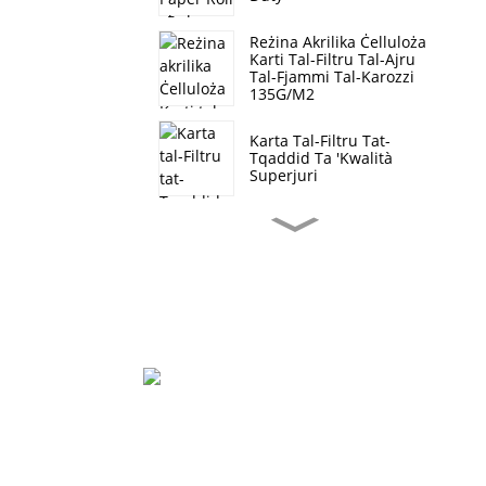
Reżina Akrilika Ċelluloża
Karti Tal-Filtru Tal-Ajru
Tal-Fjammi Tal-Karozzi
135G/M2
Karta Tal-Filtru Tat-
Tqaddid Ta 'Kwalità
Superjuri
Roll Tal-Karta Tal-Filtru
Kompost Hi-Q Għal
Vetturi Heavy Duty
Hebei Curing Filter
Paper Auto Filtrazzjoni
Taż-Żejt
Lt Roll Tal-Karta Tal-
Filtru Tal-Karozzi
Xiaozhang Village, Xiaoxinzhuang Township,
Xinji City