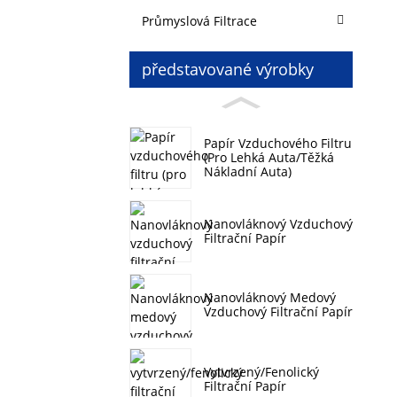
Průmyslová Filtrace
představované výrobky
Papír Vzduchového Filtru
(pro Lehká Auta/těžká
Nákladní Auta)
Nanovláknový Vzduchový
Filtrační Papír
Nanovláknový Medový
Vzduchový Filtrační Papír
Vytvrzený/fenolický
Filtrační Papír