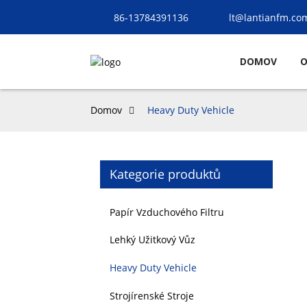
86-13784391136
lt@lantianfm.co
DOMOV
O
Domov
Heavy Duty Vehicle
Kategorie produktů
Papír Vzduchového Filtru
Lehký Užitkový Vůz
Heavy Duty Vehicle
Strojírenské Stroje