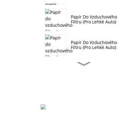
Papír Do Vzduchového
Filtru (pro Lehké Auto)
Papír Do Vzduchového
Filtru (pro Lehké Auto)
Vytvrzený Olejový
Filtrační Papír
Filtrační Papír Pro
Strojírenské Stroje HDE
Filtrační Papír Pro
Strojírenské Stroje F8
Vesnice Xiaozhang, Čtvrť Xiaoxinzhuang, Město
Xinji