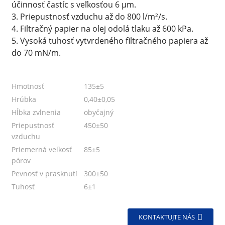
účinnosť častíc s veľkosťou 6 μm.
3. Priepustnosť vzduchu až do 800 l/m²/s.
4. Filtračný papier na olej odolá tlaku až 600 kPa.
5. Vysoká tuhosť vytvrdeného filtračného papiera až
do 70 mN/m.
Hmotnosť
135±5
Hrúbka
0,40±0,05
Hĺbka zvlnenia
obyčajný
Priepustnosť
450±50
vzduchu
Priemerná veľkosť
85±5
pórov
Pevnosť v prasknutí
300±50
Tuhosť
6±1
KONTAKTUJTE NÁS