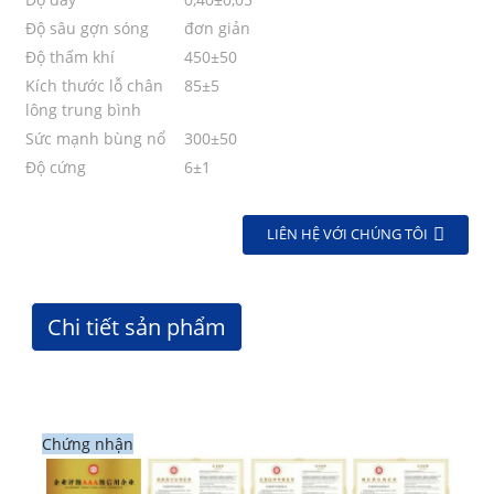
Độ sâu gợn sóng
đơn giản
Độ thấm khí
450±50
Kích thước lỗ chân
85±5
lông trung bình
Sức mạnh bùng nổ
300±50
Độ cứng
6±1
LIÊN HỆ VỚI CHÚNG TÔI
Chi tiết sản phẩm
Chứng nhận