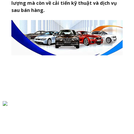
lượng mà còn về cải tiến kỹ thuật và dịch vụ
sau bán hàng.
Làng Xiaozhang, Thị Trấn Xiaoxinzhuang, Thành Phố Xinji
86-13930459398
Lt@lantianfm.com