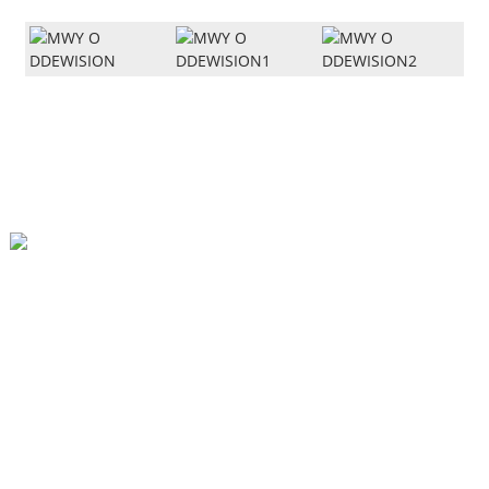
Pentref Xiaozhang, Trefgordd Xiaoxinzhuang, Dinas Xinji
86-13930459398
Lt@lantianfm.com
Dolenni Cyflym
Amdanom Ni
Cysylltwch Â Ni
BLOG GORAU
Map O'r Wefan