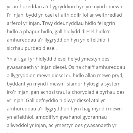
yr amhureddau a'r llygryddion hyn yn mynd i mewn
i'r injan, bydd yn cael effaith ddifrifol ar weithrediad
arferol yr injan. Trwy ddeunyddiau hidlo fel sgrin
hidlo a phapur hidlo, gall hidlydd diesel hidlo'r
amhureddau a'r llygryddion hyn yn effeithiol i
sicrhau purdeb diesel.
Yn ail, gall yr hidlydd diesel hefyd ymestyn oes
gwasanaeth yr injan diesel. Os na chaiff amhureddau
a llygryddion mewn diesel eu hidlo allan mewn pryd,
byddant yn mynd i mewn i siambr hylosgi a system
iro'r injan, gan achosi traul a chorydiad a byrhau oes
yr injan. Gall defnyddio hidlwyr diesel atal yr
amhureddau a'r llygryddion hyn rhag mynd i mewn
yn effeithiol, amddiffyn gwahanol gydrannau
allweddol yr injan, ac ymestyn oes gwasanaeth yr