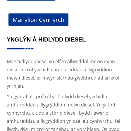
Manylion Cynnyrch
YNGLŶN Â HIDLYDD DIESEL
Mae hidlydd diesel yn elfen allweddol mewn injan
diesel, ei rôl yw hidlo amhureddau a llygryddion
mewn diesel, er mwyn sicrhau gweithrediad arferol
yr injan.
Yn gyntaf oll, prif rôl yr hidlydd diesel yw hidlo
amhureddau a llygryddion mewn diesel. Yn ystod
cynhyrchu, cludo a storio diesel, bydd llawer o
amhureddau a llygryddion yn cael eu cynhyrchu, fel
llwch, dŵr, micro-organebau ac yn y blaen. Os bydd