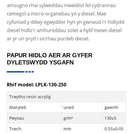
amsugno rhai sylweddau niweidiol fel cydrannau
cemegol a micro-organebau yn y diesel. Mae
cyfuniad y ddwy egwyddor hyn yn gwneud i'r hidlydd
diesel hidlo'r amhureddau solet a hylif mewn diesel
ar yr un pryd i sicrhau purdeb diesel.
PAPUR HIDLO AER AR GYFER
DYLETSWYDD YSGAFN
Rhif model: LPLK-130-250
Trwytho resin acrylig
Manyleb
uned
gwerth
Pwysau
g/m²
130±5
Trwch
mm
0.55±0.05