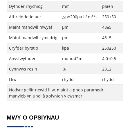
Dyfnder rhychiog
mm
plaen
Athreiddedd aer
△p=200pa L/ m²*s
250±50
Maint mandwll mwyaf
μm
48±5
Maint mandwll cymedrig
μm
45±5
Cryfder byrstio
kpa
250±50
Anystwythder
munud*m
4.0±0.5
Cynnwys resin
％
23±2
Lliw
rhydd
rhydd
Nodyn: gellir newid lliw, maint a phob paramedr
manyleb yn unol â gofynion y cwsmer.
MWY O OPSIYNAU