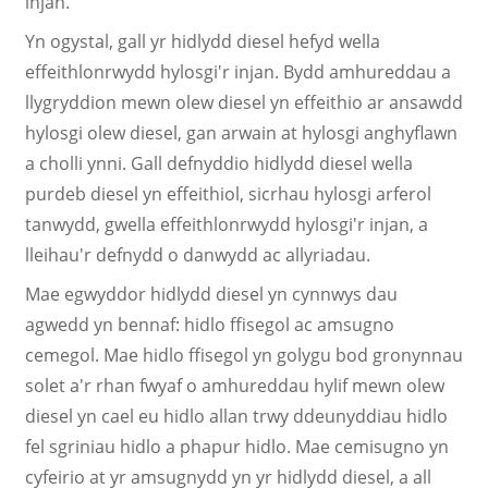
injan.
Yn ogystal, gall yr hidlydd diesel hefyd wella
effeithlonrwydd hylosgi'r injan. Bydd amhureddau a
llygryddion mewn olew diesel yn effeithio ar ansawdd
hylosgi olew diesel, gan arwain at hylosgi anghyflawn
a cholli ynni. Gall defnyddio hidlydd diesel wella
purdeb diesel yn effeithiol, sicrhau hylosgi arferol
tanwydd, gwella effeithlonrwydd hylosgi'r injan, a
lleihau'r defnydd o danwydd ac allyriadau.
Mae egwyddor hidlydd diesel yn cynnwys dau
agwedd yn bennaf: hidlo ffisegol ac amsugno
cemegol. Mae hidlo ffisegol yn golygu bod gronynnau
solet a'r rhan fwyaf o amhureddau hylif mewn olew
diesel yn cael eu hidlo allan trwy ddeunyddiau hidlo
fel sgriniau hidlo a phapur hidlo. Mae cemisugno yn
cyfeirio at yr amsugnydd yn yr hidlydd diesel, a all