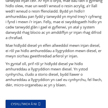
tanwydd injan ceir. Ar hyn o bryd, mae dau fath o gyfrwng
hidlo olew, mae un wedi'i wneud o resin acrylig, a'r llall
wedi'i wneud o resin ffenolaidd. Bydd yn hidlo'r
amhureddau pan fydd y tanwydd yn mynd trwy'r cyfrwng
i fynd i mewn i'r injan. Felly, mae ei swyddogaeth hidlo yn
cadw tanwydd glân i gael ei gyflenwi, yn atal y system
danwydd rhag blocio ac yn amddiffyn yr injan rhag difrod
a chrafiad.
Mae hidlydd diesel yn elfen allweddol mewn injan diesel,
ei rôl yw hidlo amhureddau a llygryddion mewn diesel, er
mwyn sicrhau gweithrediad arferol yr injan.
Yn gyntaf oll, prif rôl yr hidlydd diesel yw hidlo
amhureddau a llygryddion mewn diesel. Yn ystod
cynhyrchu, cludo a storio diesel, bydd llawer o
amhureddau a llygryddion yn cael eu cynhyrchu, fel llwch,
dŵr, micro-organebau ac yn y blaen.
CYSYLLTWCH Â NI