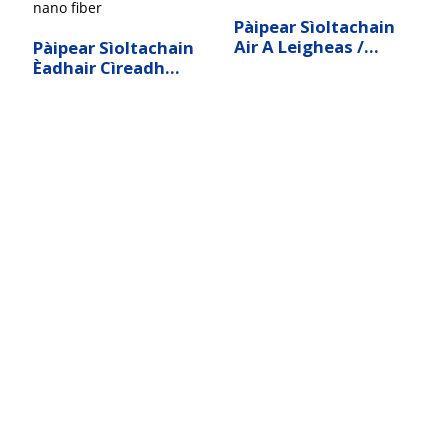
Pàipear Sìoltachain
Air A Leigheas /
Pàipear Sìoltachain
Phenolic
Èadhair Cìreadh
Meala Nano Fiber