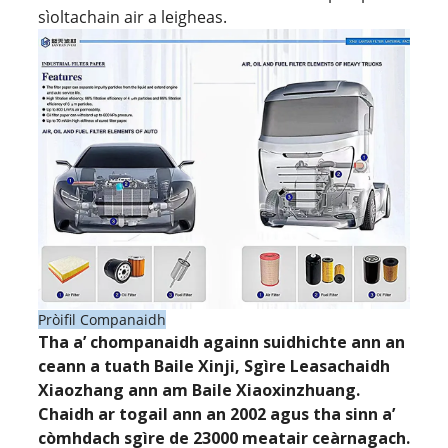
sìoltachain air a leigheas.
Pròifil Companaidh
Tha a’ chompanaidh againn suidhichte ann an
ceann a tuath Baile Xinji, Sgìre Leasachaidh
Xiaozhang ann am Baile Xiaoxinzhuang.
Chaidh ar togail ann an 2002 agus tha sinn a’
còmhdach sgìre de 23000 meatair ceàrnagach.