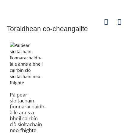
Toraidhean co-cheangailte
Pàipear
sìoltachain
fionnarachaidh-
àile anns a
bheil cairbín
clò sìoltachain
neo-fhighte