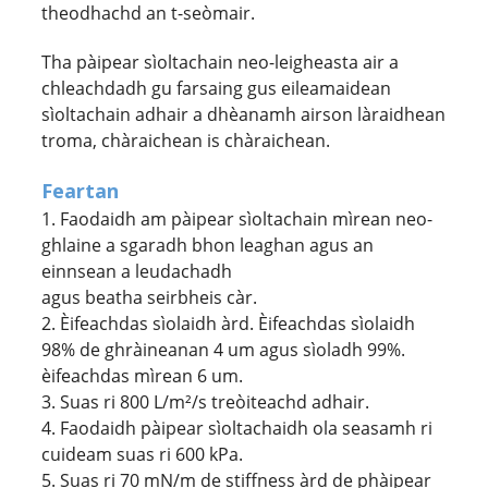
theodhachd an t-seòmair.
Tha pàipear sìoltachain neo-leigheasta air a
chleachdadh gu farsaing gus eileamaidean
sìoltachain adhair a dhèanamh airson làraidhean
troma, chàraichean is chàraichean.
Feartan
1. Faodaidh am pàipear sìoltachain mìrean neo-
ghlaine a sgaradh bhon leaghan agus an
einnsean a leudachadh
agus beatha seirbheis càr.
2. Èifeachdas sìolaidh àrd. Èifeachdas sìolaidh
98% de ghràineanan 4 um agus sìoladh 99%.
èifeachdas mìrean 6 um.
3. Suas ri 800 L/m²/s treòiteachd adhair.
4. Faodaidh pàipear sìoltachaidh ola seasamh ri
cuideam suas ri 600 kPa.
5. Suas ri 70 mN/m de stiffness àrd de phàipear