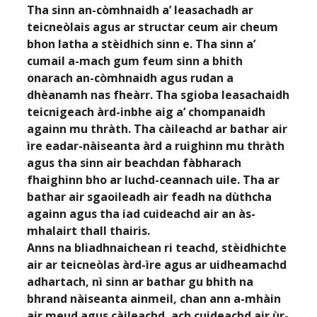
Tha sinn an-còmhnaidh a’ leasachadh ar
teicneòlais agus ar structar ceum air cheum
bhon latha a stèidhich sinn e. Tha sinn a’
cumail a-mach gum feum sinn a bhith
onarach an-còmhnaidh agus rudan a
dhèanamh nas fheàrr. Tha sgioba leasachaidh
teicnigeach àrd-inbhe aig a’ chompanaidh
againn mu thràth. Tha càileachd ar bathar air
ìre eadar-nàiseanta àrd a ruighinn mu thràth
agus tha sinn air beachdan fàbharach
fhaighinn bho ar luchd-ceannach uile. Tha ar
bathar air sgaoileadh air feadh na dùthcha
againn agus tha iad cuideachd air an às-
mhalairt thall thairis.
Anns na bliadhnaichean ri teachd, stèidhichte
air ar teicneòlas àrd-ìre agus ar uidheamachd
adhartach, nì sinn ar bathar gu bhith na
bhrand nàiseanta ainmeil, chan ann a-mhàin
air meud agus càileachd, ach cuideachd air ùr-