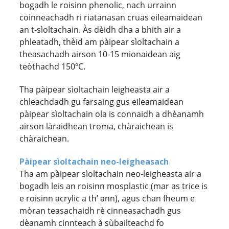
bogadh le roisinn phenolic, nach urrainn
coinneachadh ri riatanasan cruas eileamaidean
an t-sìoltachain. Às dèidh dha a bhith air a
phleatadh, thèid am pàipear sìoltachain a
theasachadh airson 10-15 mionaidean aig
teòthachd 150ºC.
Tha pàipear sìoltachain leigheasta air a
chleachdadh gu farsaing gus eileamaidean
pàipear sìoltachain ola is connaidh a dhèanamh
airson làraidhean troma, chàraichean is
chàraichean.
Pàipear sìoltachain neo-leigheasach
Tha am pàipear sìoltachain neo-leigheasta air a
bogadh leis an roisinn mosplastic (mar as trice is
e roisinn acrylic a th’ ann), agus chan fheum e
mòran teasachaidh rè cinneasachadh gus
dèanamh cinnteach à sùbailteachd fo