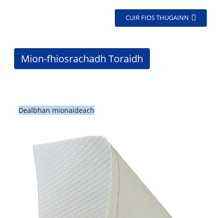
CUIR FIOS THUGAINN
Mion-fhiosrachadh Toraidh
Dealbhan mionaideach