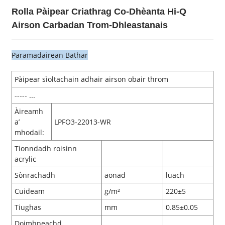
Rolla Pàipear Criathrag Co-Dhèanta Hi-Q
Airson Carbadan Trom-Dhleastanais
Paramadairean Bathar
Pàipear sìoltachain adhair airson obair throm
----- ...
Àireamh
a’
LPFO3-22013-WR
mhodail:
Tionndadh roisinn
acrylic
Sònrachadh
aonad
luach
Cuideam
g/m²
220±5
Tiughas
mm
0.85±0.05
Doimhneachd