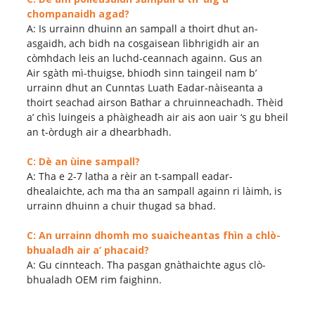
chompanaidh agad?
A: Is urrainn dhuinn an sampall a thoirt dhut an-
asgaidh, ach bidh na cosgaisean lìbhrigidh air an
còmhdach leis an luchd-ceannach againn. Gus an
Air sgàth mì-thuigse, bhiodh sinn taingeil nam b’
urrainn dhut an Cunntas Luath Eadar-nàiseanta a
thoirt seachad airson Bathar a chruinneachadh. Thèid
a’ chìs luingeis a phàigheadh ​​air ais aon uair ‘s gu bheil
an t-òrdugh air a dhearbhadh.
C: Dè an ùine sampall?
A: Tha e 2-7 latha a rèir an t-sampall eadar-
dhealaichte, ach ma tha an sampall againn ri làimh, is
urrainn dhuinn a chuir thugad sa bhad.
C: An urrainn dhomh mo suaicheantas fhìn a chlò-
bhualadh air a’ phacaid?
A: Gu cinnteach. Tha pasgan gnàthaichte agus clò-
bhualadh OEM rim faighinn.