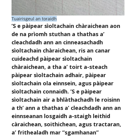
Tuairisgeul an toraidh
’S e pàipear sìoltachain chàraichean aon
de na prìomh stuthan a thathas a’
cleachdadh ann an cinneasachadh
sìoltachain chàraichean, ris an canar
cuideachd pàipear sìoltachain
chàraichean, a tha a’ toirt a-steach
pàipear sìoltachain adhair, pàipear
sìoltachain ola einnsein, agus pàipear
sìoltachain connaidh. ’S e pàipear
sìoltachain air a bhlàthachadh le roisinn
a th’ ann a thathas a’ cleachdadh ann an
einnseanan losgaidh a-staigh leithid
càraichean, soithichean, agus tractaran,
a’ frithealadh mar “sgamhanan”