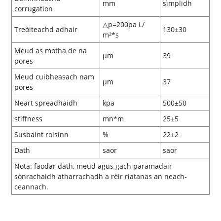
mm
sìmplidh
corrugation
△p=200pa L/
Treòiteachd adhair
130±30
m²*s
Meud as motha de na
μm
39
pores
Meud cuibheasach nam
μm
37
pores
Neart spreadhaidh
kpa
500±50
stiffness
mn*m
25±5
Susbaint roisinn
%
22±2
Dath
saor
saor
Nota: faodar dath, meud agus gach paramadair
sònrachaidh atharrachadh a rèir riatanas an neach-
ceannach.