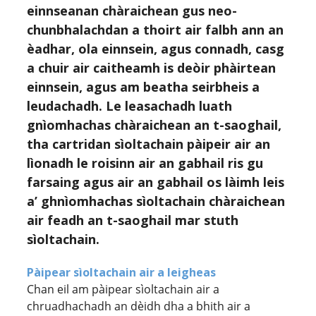
einnseanan chàraichean gus neo-
chunbhalachdan a thoirt air falbh ann an
èadhar, ola einnsein, agus connadh, casg
a chuir air caitheamh is deòir phàirtean
einnsein, agus am beatha seirbheis a
leudachadh. Le leasachadh luath
gnìomhachas chàraichean an t-saoghail,
tha cartridan sìoltachain pàipeir air an
lìonadh le roisinn air an gabhail ris gu
farsaing agus air an gabhail os làimh leis
a’ ghnìomhachas sìoltachain chàraichean
air feadh an t-saoghail mar stuth
sìoltachain.
Pàipear sìoltachain air a leigheas
Chan eil am pàipear sìoltachain air a
chruadhachadh an dèidh dha a bhith air a