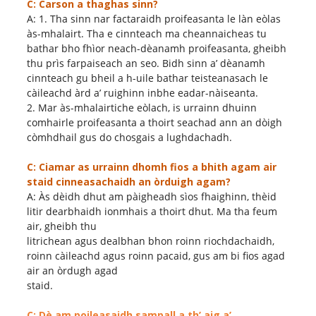
C: Carson a thaghas sinn?
A: 1. Tha sinn nar factaraidh proifeasanta le làn eòlas
às-mhalairt. Tha e cinnteach ma cheannaicheas tu
bathar bho fhìor neach-dèanamh proifeasanta, gheibh
thu prìs farpaiseach an seo. Bidh sinn a’ dèanamh
cinnteach gu bheil a h-uile bathar teisteanasach le
càileachd àrd a’ ruighinn inbhe eadar-nàiseanta.
2. Mar às-mhalairtiche eòlach, is urrainn dhuinn
comhairle proifeasanta a thoirt seachad ann an dòigh
còmhdhail gus do chosgais a lughdachadh.
C: Ciamar as urrainn dhomh fios a bhith agam air
staid cinneasachaidh an òrduigh agam?
A: Às dèidh dhut am pàigheadh ​​sìos fhaighinn, thèid
litir dearbhaidh ionmhais a thoirt dhut. Ma tha feum
air, gheibh thu
litrichean agus dealbhan bhon roinn riochdachaidh,
roinn càileachd agus roinn pacaid, gus am bi fios agad
air an òrdugh agad
staid.
C: Dè am poileasaidh sampall a th’ aig a’