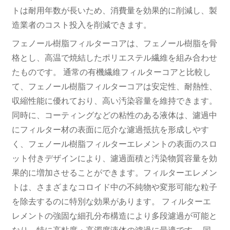
トは耐用年数が長いため、消費量を効果的に削減し、製
造業者のコスト投入を削減できます。
フェノール樹脂フィルターコアは、フェノール樹脂を骨
格とし、高温で焼結したポリエステル繊維を組み合わせ
たものです。 通常の有機繊維フィルターコアと比較し
て、フェノール樹脂フィルターコアは安定性、耐熱性、
収縮性能に優れており、高い汚染容量を維持できます。
同時に、コーティングなどの粘性のある液体は、濾過中
にフィルター材の表面に厄介な濾過抵抗を形成しやす
く、フェノール樹脂フィルターエレメントの表面のスロ
ット付きデザインにより、濾過面積と汚染物質容量を効
果的に増加させることができます。フィルターエレメン
トは、さまざまなコロイド中の不純物や変形可能な粒子
を除去するのに特別な効果があります。 フィルターエ
レメントの強固な細孔分布構造により多段濾過が可能と
なり、特に高粘度・高濁度液体の濾過に最適です。 同