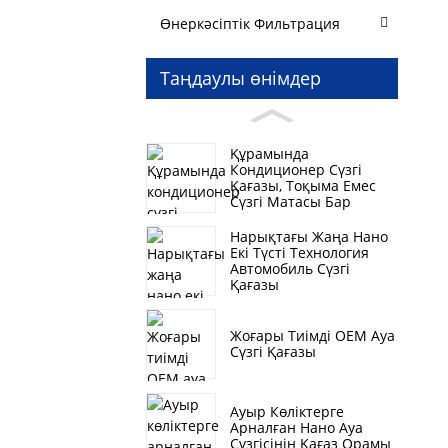
Өнеркәсіптік Фильтрация
Таңдаулы өнімдер
Құрамында
Кондиционер Сүзгі
Қағазы, Тоқыма Емес
Сүзгі Матасы Бар
Нарықтағы Жаңа Нано
Екі Түсті Технология
Автомобиль Сүзгі
Қағазы
Жоғары Тиімді OEM Ауа
Сүзгі Қағазы
Ауыр Көліктерге
Арналған Нано Ауа
Сүзгісінің Қағаз Орамы