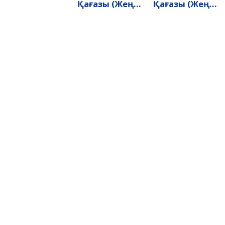
Қағазы (жеңіл
Қағазы (жеңіл
Автокөліктерге
Автокөліктерге
Арналған)
Арналған)