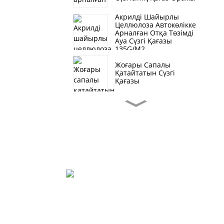
Акрилді Шайырлы
Целлюлоза Автокөлікке
Арналған Отқа Төзімді
Ауа Сүзгі Қағазы
135G/M2
Жоғары Сапалы
Қатайтатын Сүзгі
Қағазы
Ауыр Жүк Көліктеріне
Арналған Hi-Q
Композиттік Сүзгі Қағаз
Орамы
Хэбэй Қатайтатын Сүзгі
Қағазы Автоматты Май
Сүзу
Lt Автокөлік Сүзгі
Қағазы Орамы
Шяоцжан Ауылы, Шяосиньчжуан Қалашығы,
Шыңжи Қаласы