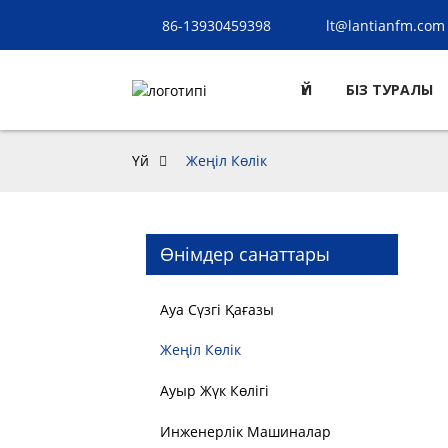
86-13930459398
lt@lantianfm.com
ҮЙ
БІЗ ТУРАЛЫ
Үй
Жеңіл Көлік
Өнімдер санаттары
Ауа Сүзгі Қағазы
Жеңіл Көлік
Ауыр Жүк Көлігі
Инженерлік Машиналар