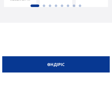
Неліктен Бізді Таңдайсыз
ӨНДІРІС
ШИКІЗАТ
БАҒАСЫ