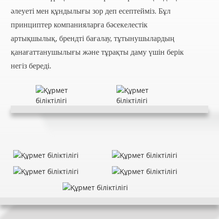
әлеуеті мен құндылығы зор деп есептейміз. Бұл
принциптер компанияларға бәсекелестік
артықшылық, брендті бағалау, тұтынушылардың
қанағаттанушылығы және тұрақты даму үшін берік
негіз береді.