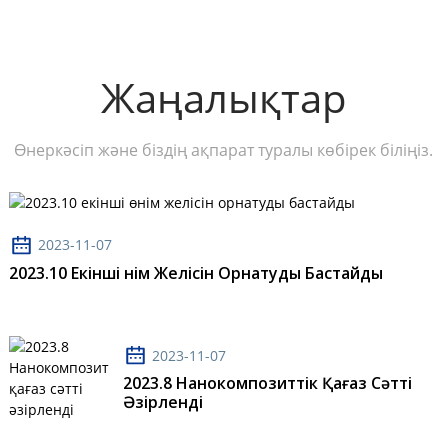
Жаңалықтар
Өнеркәсіп және біздің ақпарат туралы көбірек біліңіз.
2023-11-07
2023.10 Екінші Өнім Желісін Орнатуды Бастайды
2023-11-07
2023.8 Нанокомпозиттік Қағаз Сәтті
Әзірленді