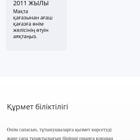
2011 ЖЫЛЫ
Мақта
ТАРИХ
қағазынан ағаш
қағазға өнім
желісінің өтуін
аяқтаңыз.
Құрмет біліктілігі
Өнім сапасын, тұтынушыларға қызмет көрсетуді
және сапа тұрақтылығын бірінші орынға қоюдың