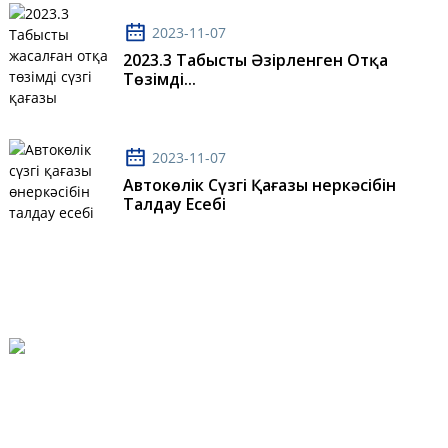
2023-11-07
2023.3 Табысты Әзірленген Отқа
Төзімді...
2023-11-07
Автокөлік Сүзгі Қағазы Өнеркәсібін
Талдау Есебі
Шяоцжан Ауылы, Шяошинжуан Қалашығы, Шыңжи Қаласы
86-19503313215
Lt@lantianfm.com