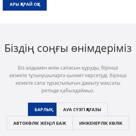
АРЫ ҚАРАЙ ОҚУ
Біздің соңғы өнімдеріміз
Біз алдымен өнім сапасын құруды, бірінші
кезекте тұтынушыларға қызмет көрсетуді, бірінші
кезекте сапа тұрақтылығын дамыту мақсаты
ретінде қабылдаймыз.
БАРЛЫҚ
АУА СҮЗГІ ҚАҒАЗЫ
АВТОКӨЛІК ЖЕҢІЛ БАЖ
ИНЖЕНЕРЛІК КӨЛІК