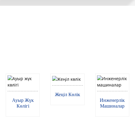
Қолдану
Құрылған күннен бастап біз технологиямыз бен
құрылымымызды дамытуды жалғастырдық.
Біздің өнімдер көптеген салаларда қолданылады.
Жеңіл Көлік
Ауыр Жүк
Инженерлік
Көлігі
Машиналар