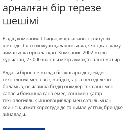
арналған бір терезе
шешімі
Біздің компания Шыңьцзи қаласының солтүстік
шетінде, Сяоксинжуан қалашығында, Сяоцжан даму
аймағында орналасқан. Компания 2002 жылы
құрылған, 23 000 шаршы метр аумақты алып жатыр.
Алдағы бірнеше жылда біз жоғары деңгейдегі
технология мен озық жабдықтарға негізделетін
боламыз, осылайша біздің өнімдер тек саны мен
сапасы бойынша ғана емес, сонымен қатар
технологиялық инновациялар мен сатылымнан
кейінгі қызмет көрсетуде де танымал ұлттық брендке
айналады.