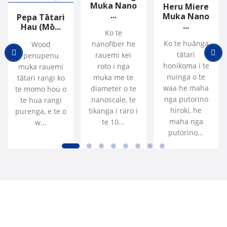
(mō...
HDE...
Muka Nano
Nano ...
(mō...
Pepa Tātari Hau
Heru Miere
Ko te kōeke F8 o te tātari
...
(mō...
Muka Nano
Pepa Tātari
Wood penupenu muka
Ko te koeke HDE o te
Wood penupenu muka
Ko te nanofiber he
pānga-waenganui e tohu
...
Hau (mō...
Ko te
Wood penupenu muka
tātari hua-waenga e tohu
rauemi tātari rangi ko te
rauemi tātari rangi ko te
rauemi kei roto i nga
ana he pai tana tātari
Ko te huānga
nanofiber he
Wood
rauemi tātari rangi ko te
momo hou o te hua rangi
ana ko te pai o te tātari
muka me te diameter o te
momo hou o te hua rangi
matūriki...
tātari
rauemi kei
penupenu
momo hou o te hua rangi
purenga, e te o w...
matūriki...
nanoscale, te tikanga i
purenga, e te o w...
honikoma i te
roto i nga
muka rauemi
purenga, e te o w...
raro i te 10...
nuinga o te
muka me te
tātari rangi ko
waa he maha
diameter o te
te momo hou o
nga putorino
nanoscale, te
te hua rangi
hiroki, he
tikanga i raro i
purenga, e te o
maha nga
te 10...
w...
putorino...
He Aha Tatou I Whiriwhiri Ai