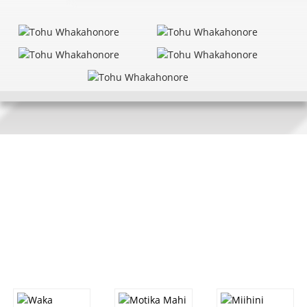
Taupānga
Mai i to tatou timatanga, kei te whanake tonu to maatau
hangarau me te hanganga.
Ka whakamahia a maatau hua ki te maha o nga mara.