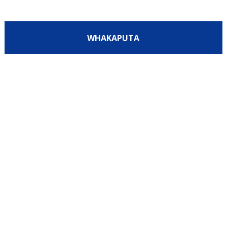
WHAKAPUTA
RAUEMI MATA
UTU
KOUNGA
WHAKAWHITIWHITI
RATONGA