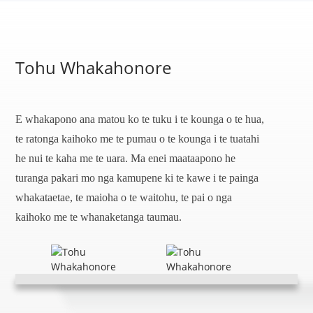
Tohu Whakahonore
E whakapono ana matou ko te tuku i te kounga o te hua,
te ratonga kaihoko me te pumau o te kounga i te tuatahi
he nui te kaha me te uara. Ma enei maataapono he
turanga pakari mo nga kamupene ki te kawe i te painga
whakataetae, te maioha o te waitohu, te pai o nga
kaihoko me te whanaketanga taumau.