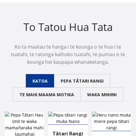
To Tatou Hua Tata
Ko ta maatau te hanga i te kounga o te hua i te
tuatahi, te ratonga kaihoko tuatahi, te pumau o te
kounga hei kaupapa whanaketanga.
KATOA
PEPA TĀTARI RANGI
TE MAHI MAAMA MOTIKA
WAKA MIIHINI
He miihini miihini
Pepa Tātari Hau
Tātari Rangi
F8 miihini miihini...
tātari rangi muka
Pepa Tātari Hau