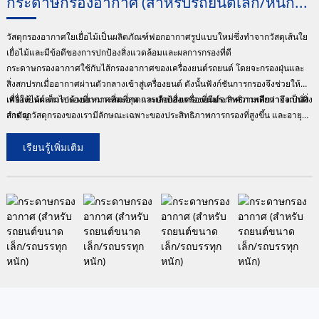
กระดาษกรองอากาศ (สำหรับรถยนต์เล็ก/หนัก...
วัสดุกรองอากาศใยเยื่อไม้เป็นผลิตภัณฑ์ฟอกอากาศรูปแบบใหม่ซึ่งทำจากวัสดุเส้นใย
เยื่อไม้และมีข้อดีของการปกป้องสิ่งแวดล้อมและผลการกรองที่ดี
ต่
กระดาษกรองอากาศใช้กับไส้กรองอากาศของเครื่องยนต์รถยนต์ โดยจะกรองฝุ่นและ
ส
สิ่งสกปรกเมื่ออากาศผ่านตัวกลางเข้าสู่เครื่องยนต์ ดังนั้นฟังก์ชันการกรองจึงช่วยให้
ก
เครื่องยนต์เต็มไปด้วยอากาศที่สะอาดและปกป้องเครื่องยนต์จากความเสียหายจากสิ่ง
เพื่อให้ได้ผลการกรองที่เหมาะสมที่สุด การเลือกสื่อกรองที่มีประสิทธิภาพดีกว่าจึงเป็นสิ่ง
สกปรก
สำคัญ วัสดุกรองของเรามีลักษณะเฉพาะของประสิทธิภาพการกรองที่สูงขึ้น และอายุ
ค
การใช้งานที่ยาวนานขึ้น สามารถเพิ่มเซลลูโลสและเส้นใยสังเคราะห์ลงในวัสดุได้
ทัศนคติเป็นตัวกำหนดระดับความสูง เพื่อสร้างความสัมพันธ์ที่มั่นคงและยาวนานกับ
เรียนรู้เพิ่มเติม
ลูกค้าคือหลักการที่ไม่เปลี่ยนแปลงของเรา