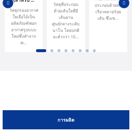
(สำหรับ ...
วัสดุที่ประกอบ
แบบใหม่ซึ่งทำจาก w...
แบบใหม่ซึ่งทำจาก w...
ประสิทธิภาพการกรอง
ผ่านศูนย์กลางระดับนาโน
แบบใหม่ซึ่งทำจาก w...
ประกอบด้วยท่อ
อนุภาคของมัน...
วัสดุกรองอากาศ
ด้วยเส้นใยที่มี
อนุภาค...
โดยปกติจะต่ำกว่า 10...
เรียวหลายร้อย
ใยเยื่อไม้เป็น
เส้นผ่าน
เส้น ซึ่งเซ...
ผลิตภัณฑ์ฟอก
ศูนย์กลางระดับ
อากาศรูปแบบ
นาโน โดยปกติ
ใหม่ซึ่งทำจาก
จะต่ำกว่า 10...
w...
ทำไมถึงเลือกพวกเรา
การผลิต