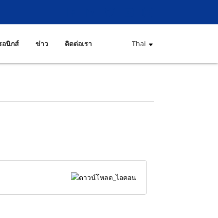
รอนิกส์
ข่าว
ติดต่อเรา
Thai