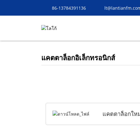
86-13784391136
lt@lantianfm.co
แคตตาล็อกอิเล็กทรอนิกส์
แคตตาล็อกใหม