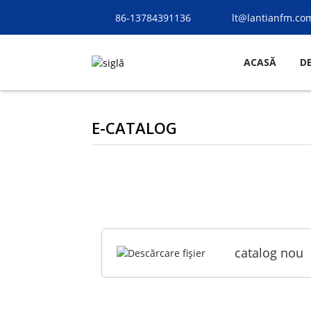
86-13784391136
lt@lantianfm.co
ACASĂ
D
E-CATALOG
catalog nou