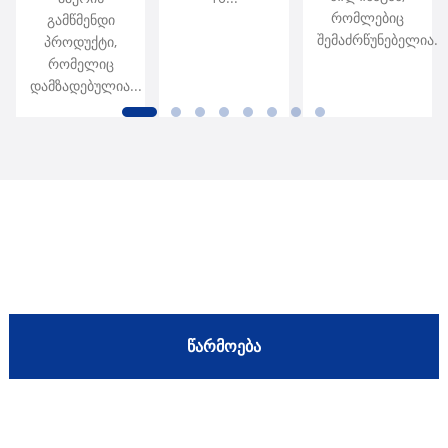
რომლებიც
გამწმენდი
შემაძრწუნებელია...
პროდუქტი,
რომელიც
დამზადებულია...
Რატომ Ავირჩიოთ Ჩვენ
ᲬᲐᲠᲛᲝᲔᲑᲐ
ᲜᲔᲓᲚᲔᲣᲚᲘ