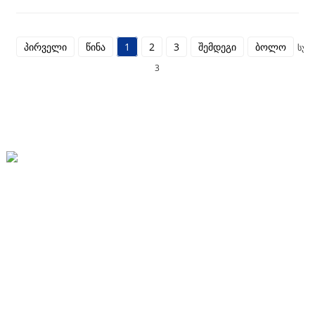
გაცვლას ეფუძნება...
პირველი
წინა
1
2
3
შემდეგი
ბოლო
სულ
3
Სოფელი Xiaozhang, Xiaoxinzhuang Township, Xinji City
86-13930459398
Lt@lantianfm.com
Სწრაფი Ბმულები
Ჩვენს Შესახებ
Დაგვიკავშირდით
Საუკეთესო Ბლოგი