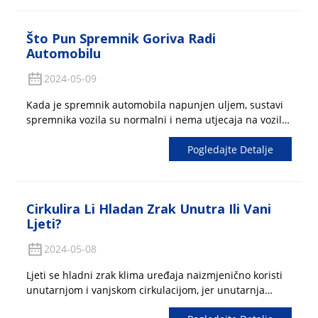
Što Pun Spremnik Goriva Radi
Automobilu
2024-05-09
Kada je spremnik automobila napunjen uljem, sustavi
spremnika vozila su normalni i nema utjecaja na vozilo.
Budući da se spremnik benzina i benzin dodaju u
Pogledajte Detalje
pištolj za skok, u spremniku automobila postoji i
određeni prostor za pohranu koji neće uzrokovati
štetu...
Cirkulira Li Hladan Zrak Unutra Ili Vani
Ljeti?
2024-05-08
Ljeti se hladni zrak klima uređaja naizmjenično koristi
unutarnjom i vanjskom cirkulacijom, jer unutarnja
cirkulacija može blokirati topli zrak izvan automobila,