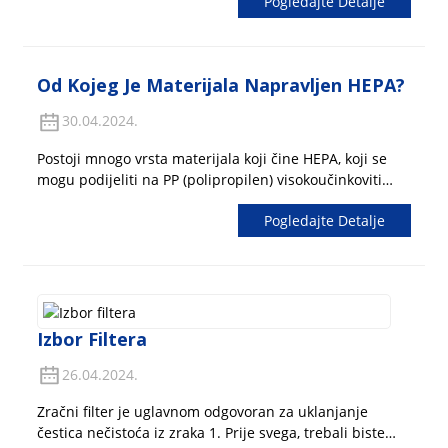
Pogledajte Detalje
zbog čega temperatura unutar automobila brzo pada,
zbog čega se ljudi osjećaju hladnije...
Od Kojeg Je Materijala Napravljen HEPA?
30.04.2024.
Postoji mnogo vrsta materijala koji čine HEPA, koji se
mogu podijeliti na PP (polipropilen) visokoučinkoviti
filter papir, PET filter papir, PP i PET kompozitni
Pogledajte Detalje
visokoučinkoviti filter papir i visokoučinkoviti filter papir
od staklenih vlakana. Među njima, PP (poli...
Izbor Filtera
26.04.2024.
Zračni filter je uglavnom odgovoran za uklanjanje
čestica nečistoća iz zraka 1. Prije svega, trebali biste