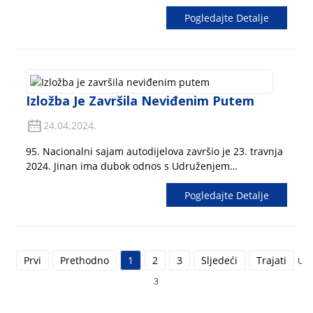
pogledati filter papir, najbolje ga je puhati izravno
Pogledajte Detalje
ustima, vidjeti propusnost zraka, a zatim vidjeti ima li
filter element ogrebotine...
Izložba Je Završila Neviđenim Putem
24.04.2024.
95. Nacionalni sajam autodijelova završio je 23. travnja
2024. Jinan ima dubok odnos s Udruženjem
autodijelova, a nacionalno Udruženje autodijelova bilo
Pogledajte Detalje
je smješteno u Jinanu tri puta 2011., 2019. i 2021.
Izložba tvrtke temelji se na razmjeni...
Prvi
Prethodno
1
2
3
Sljedeći
Trajati
Uku
3