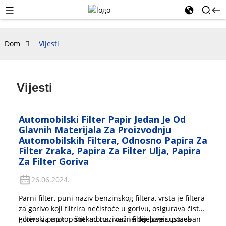
Dom
Vijesti
Vijesti
Automobilski Filter Papir Jedan Je Od
Glavnih Materijala Za Proizvodnju
Automobilskih Filtera, Odnosno Papira Za
Filter Zraka, Papira Za Filter Ulja, Papira
Za Filter Goriva
26.06.2024.
Parni filter, puni naziv benzinskog filtera, vrsta je filtera
za gorivo koji filtrira nečistoće u gorivu, osigurava čisto
gorivo za motor, štiti motor i važne dijelove sustava
Filterski papir, ponekad nazivan i filter papir, poseban