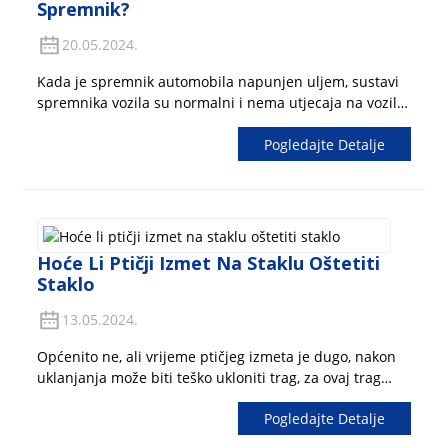
Spremnik?
20.05.2024.
Kada je spremnik automobila napunjen uljem, sustavi
spremnika vozila su normalni i nema utjecaja na vozilo.
Budući da se spremnik benzina i benzin dodaju u
Pogledajte Detalje
pištolj za skok, u spremniku automobila postoji i
određeni prostor za pohranu koji neće uzrokovati
štetu...
Hoće Li Ptičji Izmet Na Staklu Oštetiti
Staklo
13.05.2024.
Općenito ne, ali vrijeme ptičjeg izmeta je dugo, nakon
uklanjanja može biti teško ukloniti trag, za ovaj trag
nemojte koristiti čavle ili druge oštre predmete kako
Pogledajte Detalje
biste pažljivo oštetili boju. Najbolji način je napuniti
vodom i isprati ptičji izmet nakon...