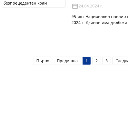
24.04.2024 г.
95-ият Национален панаир 
2024 г. Дзинан има дълбоки
а националната асоциация 
Дзинан три пъти през 2011,
компанията е базирано на бо
Първо
Предишна
1
2
3
Следв
Бързи Връзки
Нашите Продук
За Нас
Хартия За Въздушен Ф
i
Свържете Се С Нас
Лек Автомобил