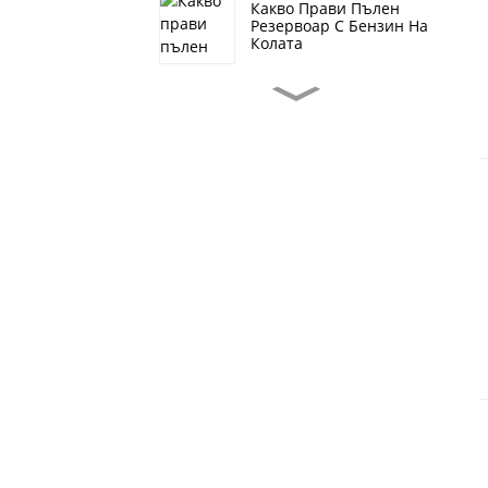
Какво Прави Пълен
Резервоар С Бензин На
Колата
Студеният Въздух
Циркулира Ли Вътре
Или Навън През
Лятото?
От Какъв Материал Е
Направен HEPA
Филтърът?
Избор На Филтър
Изложбата Стигна До
Безпрецедентен Край