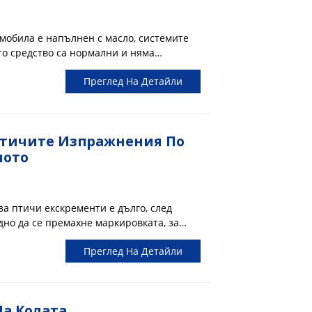
мобила е напълнен с масло, системите
то средство са нормални и няма
й като резервоарът за бензин и
Преглед На Детайли
столета за скачане, в резервоара на
място за съхранение, което няма да
Птичите Изпражнения По
лото
за птичи екскременти е дълго, след
дно да се премахне маркировката, за
вайте пирони или други остри предмети,
Преглед На Детайли
та. Най-добрият начин е да напълните с
кскременти след...
На Колата