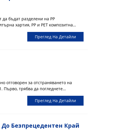
т да бъдат разделени на PP
търна хартия, PP и PET композитна
а хартия от стъклени влакна. Сред тях
Преглед На Детайли
но отговорен за отстраняването на
1. Първо, трябва да погледнете
е е да я издухате директно с уста, да
Преглед На Детайли
въздуха и след това да видите дали
аскотини...
 До Безпрецедентен Край