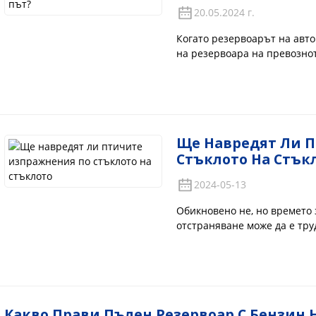
20.05.2024 г.
Когато резервоарът на авто
на резервоара на превозно
въздействие върху него. Тъ
бензинът се добавят към пи
автомобила има и известно 
причини вреда...
Ще Навредят Ли 
Стъклото На Стък
2024-05-13
Обикновено не, но времето 
отстраняване може да е тру
тази маркировка не използ
закопчайте внимателно боя
вода и да измиете птичите е
Какво Прави Пълен Резервоар С Бензин 