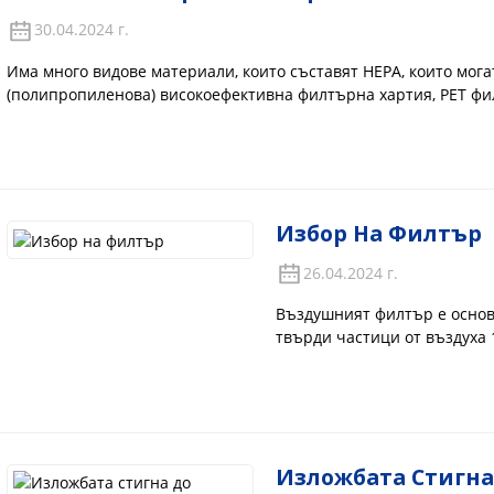
30.04.2024 г.
Има много видове материали, които съставят HEPA, които мога
(полипропиленова) високоефективна филтърна хартия, PET фил
високоефективна филтърна хартия и високоефективна филтърн
PP (поли...
Избор На Филтър
26.04.2024 г.
Въздушният филтър е основ
твърди частици от въздуха 
филтърната хартия, най-добр
видите пропускливостта на 
филтърният елемент има др
Изложбата Стигна