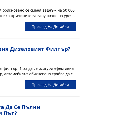
 водата, ефективност на филтриране,
 ѝ приложение, съществуват съответни
я обикновено се сменя веднъж на 50 000
ите са причините за запушване на урея
искокачествена урея: Примесите в
Преглед На Детайли
 превозното средство ще причинят
ната тръба, ще произведат масивни ...
меня Дизеловият Филтър?
я филтър: 1, за да се осигури ефективна
р, автомобилът обикновено трябва да се
ра. 2, но също така в зависимост от
Преглед На Детайли
вземе решение, когато се установи, че...
та Да Се Пълни
и Път?