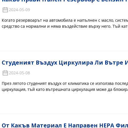
2024-05-09
Когато резервоарът на автомобила е напълнен с масло, систе
средство са нормални и няма въздействие върху него. Тъй ка
добавят към пистолета за скачане, в резервоара на автомобил
което няма да причини вреда...
Студеният Въздух Циркулира Ли Вътре 
2024-05-08
През лятото студеният въздух от климатика се използва посл
циркулация, тъй като вътрешната циркулация може да блокира
води до бързо намаляване на температурата вътре в колата и к
От Какъв Материал Е Направен HEPA Фи