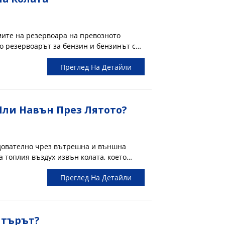
мите на резервоара на превозното
то резервоарът за бензин и бензинът се
а има и известно място за съхранение,
Преглед На Детайли
Или Навън През Лятото?
едователно чрез вътрешна и външна
 топлия въздух извън колата, което
ара хората да се чувстват по-хладни...
Преглед На Детайли
лтърът?