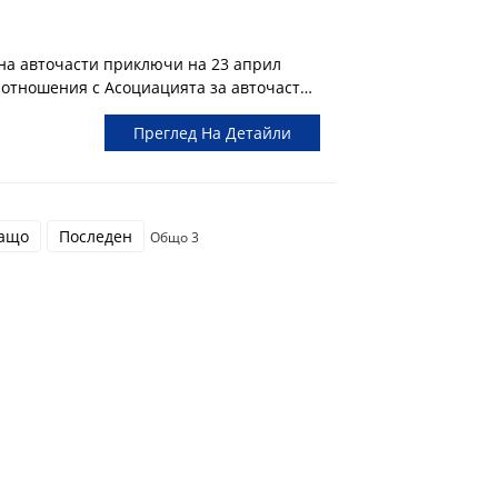
на авточасти приключи на 23 април
 отношения с Асоциацията за авточасти,
за авточасти е била разположена в
Преглед На Детайли
 2019 и 2021 г. Изложението на
рса...
ащо
Последен
Общо 3
ти
Новини
илтър
Новини За Продукти
Новини От Индустрията