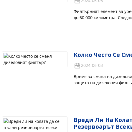
2024-06-06
въздухопропускливост, порьозност, скорост на филтриране на
капацитет на йонообмен и др., в зависимост от специфичното
Филтърният елемент за уре
разпоредби.
до 60 000 километра. Следн
системите: Използване на н
нискокачествената урея на
кристализация в изпускател
Колко Често Се С
2024-06-03
Време за смяна на дизелови
защита на дизеловия филтъ
сменя на всеки 5000 километ
реалната ситуация, за да се 
Вреди Ли На Кола
Резервоарът Всек