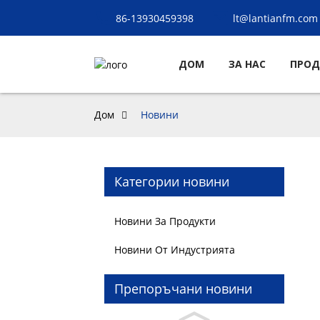
86-13930459398
lt@lantianfm.com
ДОМ
ЗА НАС
ПРОД
Дом
Новини
Категории новини
Новини За Продукти
Новини От Индустрията
Препоръчани новини