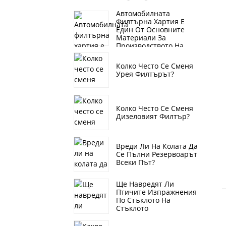
Автомобилната
Филтърна Хартия Е
Един От Основните
Материали За
Производството На
Автомобилни Филтри, А
Именно Филтърна
Колко Често Се Сменя
Хартия За Въздух,
Урея Филтърът?
Филтърна Хартия За
Масло, Филтърна
Хартия За Гориво
Колко Често Се Сменя
Дизеловият Филтър?
Вреди Ли На Колата Да
Се Пълни Резервоарът
Всеки Път?
Ще Навредят Ли
Птичите Изпражнения
По Стъклото На
Стъклото