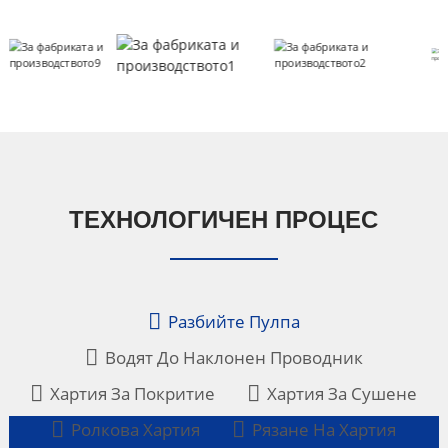
ТЕХНОЛОГИЧЕН ПРОЦЕС
Разбийте Пулпа
Водят До Наклонен Проводник
Хартия За Покритие
Хартия За Сушене
Ролкова Хартия
Рязане На Хартия