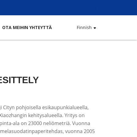
OTA MEIHIN YHTEYTTÄ
Finnish
ESITTELY
i Cityn pohjoisella esikaupunkialueella,
Xiaozhangin kehitysalueella. Yritys on
pinta-ala on 23000 neliömetriä. Vuonna
lamelasuodatinpaperitehdas, vuonna 2005