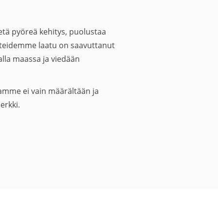
ä pyöreä kehitys, puolustaa
tteidemme laatu on saavuttanut
lla maassa ja viedään
tamme ei vain määrältään ja
erkki.