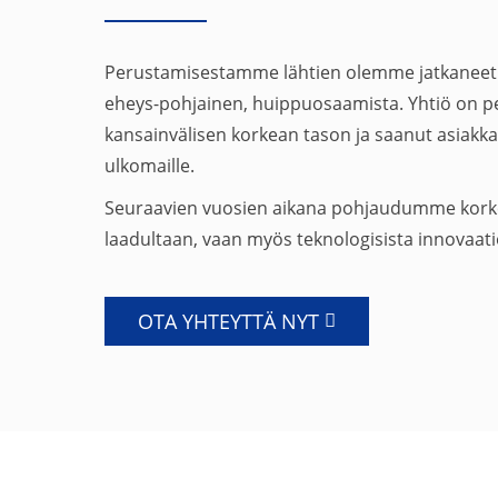
Perustamisestamme lähtien olemme jatkaneet 
eheys-pohjainen, huippuosaamista. Yhtiö on p
kansainvälisen korkean tason ja saanut asiak
ulkomaille.
Seuraavien vuosien aikana pohjaudumme korkeaan
laadultaan, vaan myös teknologisista innovaatio
OTA YHTEYTTÄ NYT