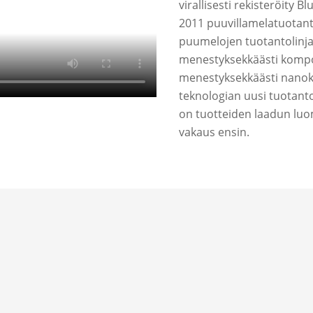
virallisesti rekisteröity 
2011 puuvillamelatuotant
puumelojen tuotantolinjak
menestyksekkäästi kompos
menestyksekkäästi nanok
teknologian uusi tuotant
on tuotteiden laadun luo
vakaus ensin.