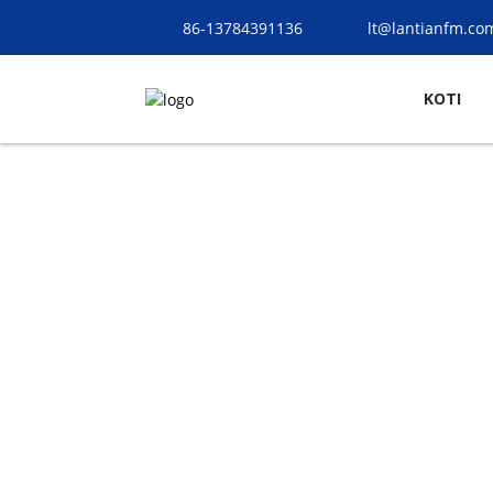
86-13784391136
lt@lantianfm.co
KOTI