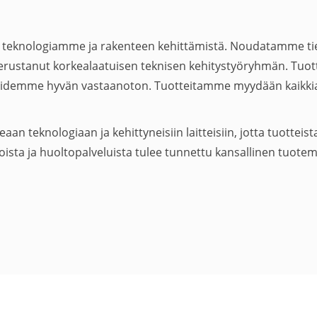
teknologiamme ja rakenteen kehittämistä. Noudatamme tiet
erustanut korkealaatuisen teknisen kehitystyöryhmän. Tuo
kaidemme hyvän vastaanoton. Tuotteitamme myydään kaikkia
 teknologiaan ja kehittyneisiin laitteisiin, jotta tuotteis
ista ja huoltopalveluista tulee tunnettu kansallinen tuotem