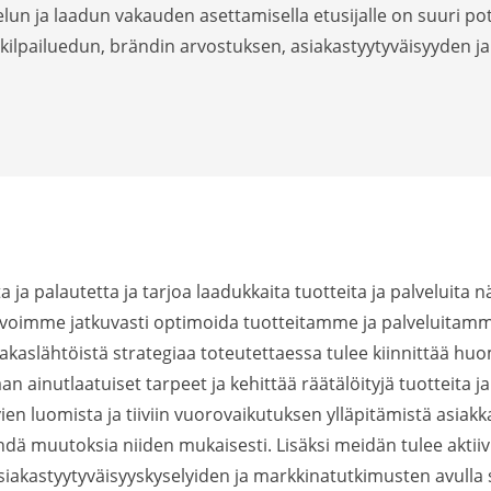
un ja laadun vakauden asettamisella etusijalle on suuri pot
 kilpailuedun, brändin arvostuksen, asiakastyytyväisyyden j
ta ja palautetta ja tarjoa laadukkaita tuotteita ja palveluita
voimme jatkuvasti optimoida tuotteitamme ja palveluitam
aslähtöistä strategiaa toteutettaessa tulee kiinnittää huomi
 ainutlaatuiset tarpeet ja kehittää räätälöityjä tuotteita ja
ien luomista ja tiiviin vuorovaikutuksen ylläpitämistä asi
ehdä muutoksia niiden mukaisesti. Lisäksi meidän tulee aktiivi
asiakastyytyväisyyskyselyiden ja markkinatutkimusten avulla 