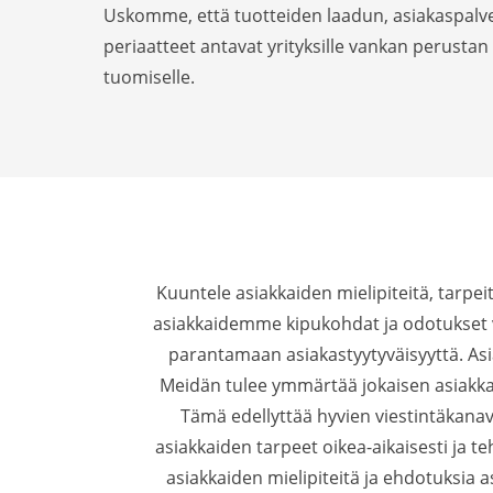
Uskomme, että tuotteiden laadun, asiakaspalvel
periaatteet antavat yrityksille vankan perustan
tuomiselle.
Kuuntele asiakkaiden mielipiteitä, tarpei
asiakkaidemme kipukohdat ja odotukset 
parantamaan asiakastyytyväisyyttä. Asiak
Meidän tulee ymmärtää jokaisen asiakkaan
Tämä edellyttää hyvien viestintäkanav
asiakkaiden tarpeet oikea-aikaisesti ja t
asiakkaiden mielipiteitä ja ehdotuksia 