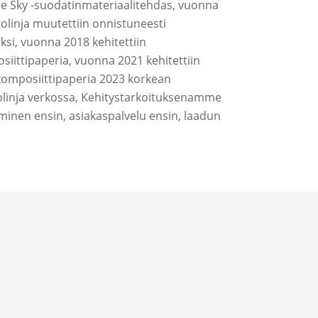
Blue Sky -suodatinmateriaalitehdas, vuonna
olinja muutettiin onnistuneesti
si, vuonna 2018 kehitettiin
iittipaperia, vuonna 2021 kehitettiin
omposiittipaperia 2023 korkean
olinja verkossa, Kehitystarkoituksenamme
minen ensin, asiakaspalvelu ensin, laadun