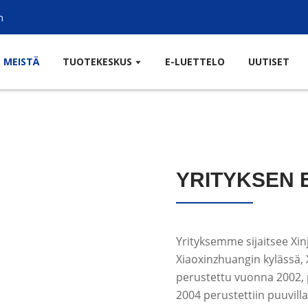
m
MEISTÄ
TUOTEKESKUS
E-LUETTELO
UUTISET
YRITYKSEN 
Yrityksemme sijaitsee Xinj
Xiaoxinzhuangin kylässä, 
perustettu vuonna 2002, 
2004 perustettiin puuvil