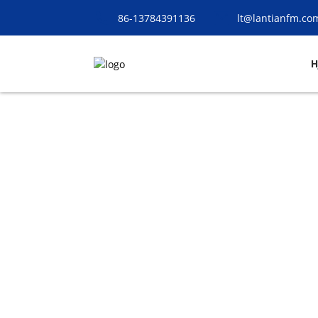
86-13784391136
lt@lantianfm.co
H