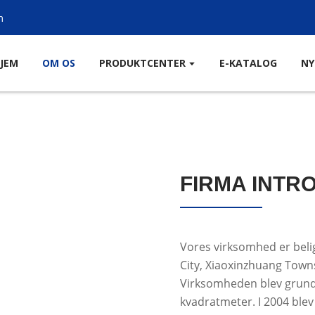
m
JEM
OM OS
PRODUKTCENTER
E-KATALOG
NY
FIRMA INTR
Vores virksomhed er belig
City, Xiaoxinzhuang Tow
Virksomheden blev grundl
kvadratmeter. I 2004 blev