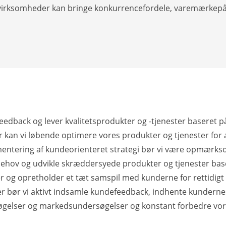
 at virksomheder kan bringe konkurrencefordele, varemærkep
eedback og lever kvalitetsprodukter og -tjenester baseret på
 kan vi løbende optimere vores produkter og tjenester f
entering af kundeorienteret strategi bør vi være opmærks
behov og udvikle skræddersyede produkter og tjenester base
og opretholder et tæt samspil med kunderne for rettidigt
er bør vi aktivt indsamle kundefeedback, indhente kunder
gelser og markedsundersøgelser og konstant forbedre vore