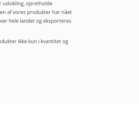
ær udvikling, opretholde
en af ​​vores produkter har nået
over hele landet og eksporteres
odukter ikke kun i kvantitet og
rodukter
Nyheder