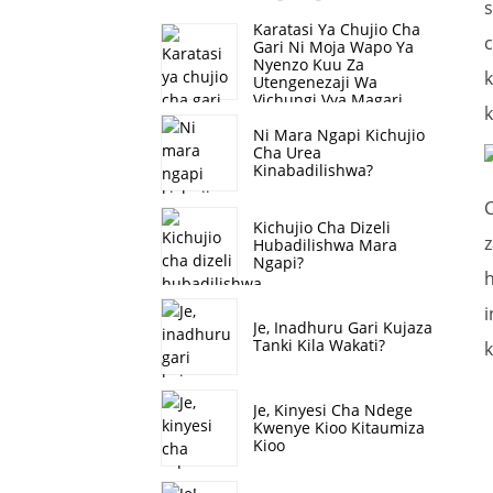
s
Karatasi Ya Chujio Cha
c
Gari Ni Moja Wapo Ya
Nyenzo Kuu Za
k
Utengenezaji Wa
Vichungi Vya Magari,
k
Ambayo Ni, Karatasi Ya
Ni Mara Ngapi Kichujio
Chujio Cha Hewa,
Cha Urea
Karatasi Ya Chujio Cha
Kinabadilishwa?
Mafuta, Karatasi Ya
Chujio Cha Mafuta.
C
Kichujio Cha Dizeli
z
Hubadilishwa Mara
Ngapi?
h
Je, Inadhuru Gari Kujaza
Tanki Kila Wakati?
k
Je, Kinyesi Cha Ndege
Kwenye Kioo Kitaumiza
Kioo