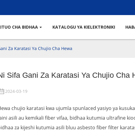
KITUO CHA BIDHAA
KATALOGU YA KIELEKTRONIKI
HAB
Gani Za Karatasi Ya Chujio Cha Hewa
Ni Sifa Gani Za Karatasi Ya Chujio Cha
2024-03-19
ewa chujio karatasi kwa ujumla spunlaced yasiyo ya kusuka
aini asili au kemikali fiber vifaa, bidhaa kutumia ultrafine ki
idhaa za kijeshi kutumia asili bluu asbesto fiber filter karata