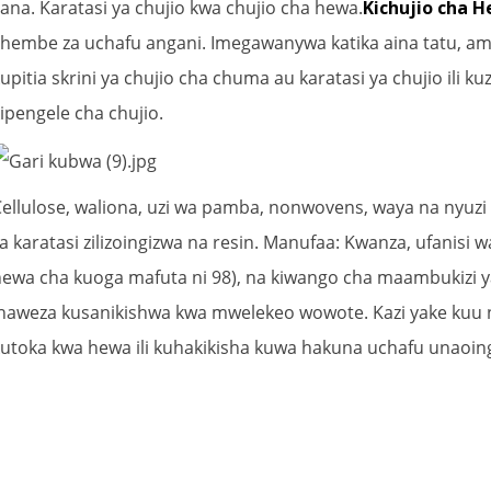
ana. Karatasi ya chujio kwa chujio cha hewa.
Kichujio cha 
hembe za uchafu angani. Imegawanywa katika aina tatu, am
upitia skrini ya chujio cha chuma au karatasi ya chujio ili 
ipengele cha chujio.
ellulose, waliona, uzi wa pamba, nonwovens, waya na nyuzi z
a karatasi zilizoingizwa na resin. Manufaa: Kwanza, ufanisi w
ewa cha kuoga mafuta ni 98), na kiwango cha maambukizi ya v
inaweza kusanikishwa kwa mwelekeo wowote. Kazi yake kuu 
utoka kwa hewa ili kuhakikisha kuwa hakuna uchafu unaoingi