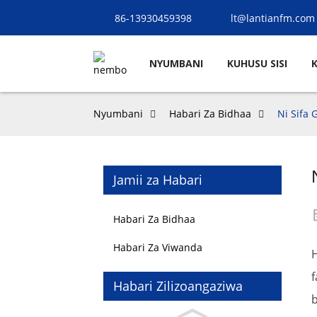
86-13930459398
lt@lantianfm.com
NYUMBANI
KUHUSU SISI
Nyumbani
Habari Za Bidhaa
Ni Sifa 
Jamii za Habari
Habari Za Bidhaa
Habari Za Viwanda
H
f
Habari Zilizoangaziwa
b