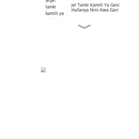
Je! Tanki Kamili Ya Gesi
Hufanya Nini Kwa Gari
Je, Hewa Baridi
Huzunguka Ndani Au
Nje Wakati Wa Kiangazi?
HEPA Imetengenezwa
Kwa Nyenzo Gani?
Uchaguzi Wa Chujio
Kijiji Cha Xiaozhang, Kijiji Cha Xiaoxinzhuang, Ji
La Xinji
86-13930459398
Maonyesho Hayo
Yalifikia Mwisho Usio Na
Lt@lantianfm.com
Kifani