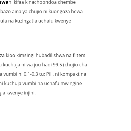
Hewa
ni kifaa kinachoondoa chembe
bazo aina ya chujio ni kuongoza hewa
kuzuia na kuzingatia uchafu kwenye
a kioo kimsingi hubadilishwa na filters
a kuchuja ni wa juu hadi 99.5 (chujio cha
umbi ni 0.1-0.3 tu; Pili, ni kompakt na
ni kuchuja vumbi na uchafu mwingine
a kwenye injini.