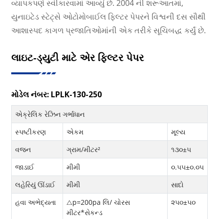
વ્યાપકપણે સ્વીકારવામાં આવ્યું છે. 2004 ની શરૂઆતમાં,
યુનાઇટેડ સ્ટેટ્સે ઓટોમોબાઈલ ફિલ્ટર પેપરને વિશ્વની દસ સૌથી
આશાસ્પદ કાગળ પ્રજાતિઓમાંની એક તરીકે સૂચિબદ્ધ કર્યું છે.
લાઇટ-ડ્યુટી માટે એર ફિલ્ટર પેપર
મોડેલ નંબર: LPLK-130-250
એક્રેલિક રેઝિન ગર્ભાધાન
સ્પષ્ટીકરણ
એકમ
મૂલ્ય
વજન
ગ્રામ/મીટર²
૧૩૦±૫
જાડાઈ
મીમી
૦.૫૫±૦.૦૫
લહેરિયું ઊંડાઈ
મીમી
સાદો
હવા અભેદ્યતા
△p=200pa લિ/ ચોરસ
૨૫૦±૫૦
મીટર*સેકન્ડ