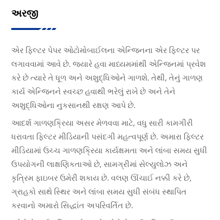
અરજી
એર ફિલ્ટર પેપર ઓટોમોબાઈલના એન્જિનના એર ફિલ્ટર પર
લગાવવામાં આવે છે. જ્યારે હવા માધ્યમમાંથી એન્જિનમાં પ્રવેશ
કરે છે ત્યારે તે ધૂળ અને અશુદ્ધિઓને ગાળશે. તેથી, તેનું ગાળણ
કાર્ય એન્જિનને સ્વચ્છ હવાથી ભરેલું રાખે છે અને તેને
અશુદ્ધિઓના નુકસાનથી રક્ષણ આપે છે.
આદર્શ ગાળણક્રિયા અસર મેળવવા માટે, વધુ સારી કામગીરી
ધરાવતા ફિલ્ટર મીડિયાની પસંદગી મહત્વપૂર્ણ છે. અમારા ફિલ્ટર
મીડિયામાં ઉચ્ચ ગાળણક્રિયા કાર્યક્ષમતા અને લાંબા સમય સુધી
ઉપયોગની લાક્ષણિકતાઓ છે, સામગ્રીમાં સેલ્યુલોઝ અને
કૃત્રિમ ફાઇબર ઉમેરી શકાય છે. વલણ ઊંચાઈ નક્કી કરે છે,
ગ્રાહકો સાથે સ્થિર અને લાંબા સમય સુધી સંબંધ સ્થાપિત
કરવાનો અમારો સિદ્ધાંત અપરિવર્તિત છે.