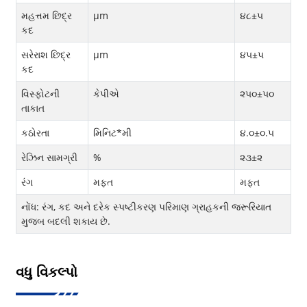
મહત્તમ છિદ્ર
μm
૪૮±૫
કદ
સરેરાશ છિદ્ર
μm
૪૫±૫
કદ
વિસ્ફોટની
કેપીએ
૨૫૦±૫૦
તાકાત
કઠોરતા
મિનિટ*મી
૪.૦±૦.૫
રેઝિન સામગ્રી
%
૨૩±૨
રંગ
મફત
મફત
નોંધ: રંગ, કદ અને દરેક સ્પષ્ટીકરણ પરિમાણ ગ્રાહકની જરૂરિયાત
મુજબ બદલી શકાય છે.
વધુ વિકલ્પો