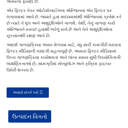
અસરના ફાયદા છે.
એર ફિલ્ટર પેપર ઓટોમોબાઈલના એન્જિનના એર ફિલ્ટર પર
લગાવવામાં આવે છે. જ્યારે હવા માધ્યમમાંથી એન્જિનમાં પ્રવેશ કરે
છે ત્યારે તે ધૂળ અને અશુદ્ધિઓને ગાળશે. તેથી, તેનું ગાળણ કાર્ય
એન્જિનને સ્વચ્છ હવાથી ભરેલું રાખે છે અને તેને અશુદ્ધિઓના
નુકસાનથી રક્ષણ આપે છે.
આદર્શ ગાળણક્રિયા અસર મેળવવા માટે, વધુ સારી કામગીરી ધરાવતા
ફિલ્ટર મીડિયાની પસંદગી મહત્વપૂર્ણ છે. અમારા ફિલ્ટર મીડિયામાં
ઉચ્ચ ગાળણક્રિયા કાર્યક્ષમતા અને લાંબા સમય સુધી ઉપયોગિતાની
લાક્ષણિકતાઓ છે, સામગ્રીમાં સેલ્યુલોઝ અને કૃત્રિમ ફાઇબર
ઉમેરી શકાય છે.
અમારો સંપર્ક કરો
ઉત્પાદન વિગતો