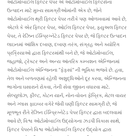
ઓટોમોબાઈલ ફિલ્ટર પેપર એ ઓટોમોબાઈલ ફિલ્ટર્સના
ઉત્પાદન માટે મુખ્ય સામગ્રીઓમાંની એક છે, જેને
ઓટોમોબાઈલ થ્રી ફિલ્ટર પેપર તરીકે પણ ઓળખવામાં આવે છે,
એટલે કે એર ફિલ્ટર પેપર, ઓઈલ ફિલ્ટર પેપર, ફ્યુઅલ ફિલ્ટર
પેપર, તે રેઝિન ઈમ્પ્રિગ્નેટેડ ફિલ્ટર પેપર છે, જે ફિલ્ટર ઉત્પાદન
લાઇનમાં આંશિક દબાણ, દબાણ તરંગ, સંગ્રહ અને ક્યોરિંગ
પ્રક્રિયાઓ દ્વારા ફિલ્ટરમાંથી બને છે, જે ઓટોમોબાઈલ,
જહાજો, ટ્રેક્ટર અને અન્ય આંતરિક કમ્બશન એન્જિનમાં
ઓટોમોબાઈલ એન્જિનના "ફેફસાં" ની ભૂમિકા ભજવે છે. હવા,
તેલ અને બળતણમાં રહેલી અશુદ્ધિઓને દૂર કરવા, એન્જિનના
ભાગોના ઘસારાને રોકવા, તેની સેવા જીવન વધારવા માટે.
સેલ્યુલોઝ, ફીલ્ટ, કોટન યાર્ન, નોન-વોવન ફેબ્રિક, મેટલ વાયર
અને ગ્લાસ ફાઇબર વગેરે જેવી ઘણી ફિલ્ટર સામગ્રી છે, જે
મૂળભૂત રીતે રેઝિન ઈમ્પ્રિગ્નેટેડ પેપર ફિલ્ટર દ્વારા બદલવામાં
આવે છે, વિશ્વ ઓટોમોબાઈલ ઉદ્યોગના ઝડપી વિકાસ સાથે,
ફિલ્ટર પેપરને વિશ્વ ઓટોમોબાઈલ ફિલ્ટર ઉદ્યોગ દ્વારા