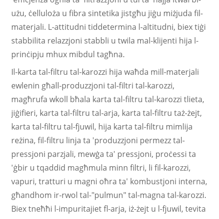
użu, ċelluloża u fibra sintetika jistgħu jiġu miżjuda fil-
materjali. L-attitudni tiddetermina l-altitudni, biex tiġi
stabbilita relazzjoni stabbli u twila mal-klijenti hija l-
prinċipju mhux mibdul tagħna.
Il-karta tal-filtru tal-karozzi hija waħda mill-materjali
ewlenin għall-produzzjoni tal-filtri tal-karozzi,
magħrufa wkoll bħala karta tal-filtru tal-karozzi tlieta,
jiġifieri, karta tal-filtru tal-arja, karta tal-filtru taż-żejt,
karta tal-filtru tal-fjuwil, hija karta tal-filtru mimlija
reżina, fil-filtru linja ta 'produzzjoni permezz tal-
pressjoni parzjali, mewġa ta' pressjoni, proċessi ta
'ġbir u tqaddid magħmula minn filtri, li fil-karozzi,
vapuri, tratturi u magni oħra ta' kombustjoni interna,
għandhom ir-rwol tal-"pulmun" tal-magna tal-karozzi.
Biex tneħħi l-impuritajiet fl-arja, iż-żejt u l-fjuwil, tevita