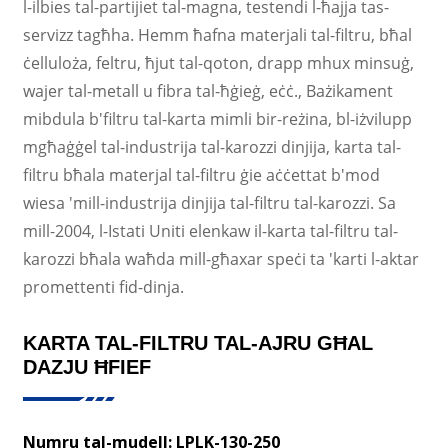
l-ilbies tal-partijiet tal-magna, testendi l-ħajja tas-
servizz tagħha. Hemm ħafna materjali tal-filtru, bħal
ċelluloża, feltru, ħjut tal-qoton, drapp mhux minsuġ,
wajer tal-metall u fibra tal-ħġieġ, eċċ., Bażikament
mibdula b'filtru tal-karta mimli bir-reżina, bl-iżvilupp
mgħaġġel tal-industrija tal-karozzi dinjija, karta tal-
filtru bħala materjal tal-filtru ġie aċċettat b'mod
wiesa 'mill-industrija dinjija tal-filtru tal-karozzi. Sa
mill-2004, l-Istati Uniti elenkaw il-karta tal-filtru tal-
karozzi bħala waħda mill-għaxar speċi ta 'karti l-aktar
promettenti fid-dinja.
KARTA TAL-FILTRU TAL-AJRU GĦAL
DAZJU ĦFIEF
Numru tal-mudell: LPLK-130-250