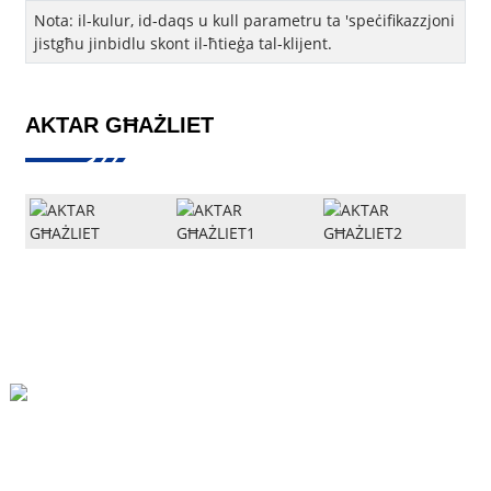
Nota: il-kulur, id-daqs u kull parametru ta 'speċifikazzjoni
jistgħu jinbidlu skont il-ħtieġa tal-klijent.
AKTAR GĦAŻLIET
Xiaozhang Village, Xiaoxinzhuang Township, Xinji City
86-19503313215
Lt@lantianfm.com