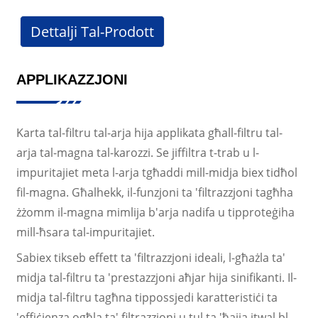
Dettalji Tal-Prodott
APPLIKAZZJONI
Karta tal-filtru tal-arja hija applikata għall-filtru tal-
arja tal-magna tal-karozzi. Se jiffiltra t-trab u l-
impuritajiet meta l-arja tgħaddi mill-midja biex tidħol
fil-magna. Għalhekk, il-funzjoni ta 'filtrazzjoni tagħha
żżomm il-magna mimlija b'arja nadifa u tipproteġiha
mill-ħsara tal-impuritajiet.
Sabiex tikseb effett ta 'filtrazzjoni ideali, l-għażla ta'
midja tal-filtru ta 'prestazzjoni aħjar hija sinifikanti. Il-
midja tal-filtru tagħna tippossjedi karatteristiċi ta
'effiċjenza ogħla ta' filtrazzjoni u tul ta 'ħajja itwal bl-