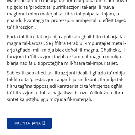
Materjal tal-filtru tal-arja tal-fibra tal-polpa tal-injam huwa
tip ġdid ta 'prodott ta' purifikazzjoni tal-arja, li huwa
magħmul minn materjal tal-fibra tal-polpa tal-injam, u
għandu l-vantaġġi ta 'protezzjoni ambjentali u effett tajjeb
ta' filtrazzjoni.
Karta tal-filtru tal-arja hija applikata għall-filtru tal-arja tal-
magna tal-karozzi. Se jiffiltra t-trab u l-impuritajiet meta l-
arja tgħaddi mill-midja biex tidħol fil-magna. Għalhekk, il-
funzjoni ta 'filtrazzjoni tagħha żżomm il-magna mimlija
b'arja nadifa u tipproteġiha mill-ħsara tal-impuritajiet.
Sabiex tikseb effett ta 'filtrazzjoni ideali, l-għażla ta' midja
tal-filtru ta 'prestazzjoni aħjar hija sinifikanti. Il-midja tal-
filtru tagħna tippossjedi karatteristiċi ta 'effiċjenza ogħla
ta' filtrazzjoni u tul ta 'ħajja itwal bl-użu, ċelluloża u fibra
sintetika jistgħu jiġu miżjuda fil-materjali.
IKKUNTATJANA