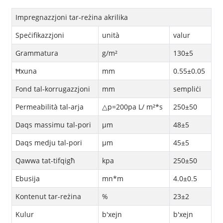
Impregnazzjoni tar-reżina akrilika
Speċifikazzjoni
unità
valur
Grammatura
g/m²
130±5
Ħxuna
mm
0.55±0.05
Fond tal-korrugazzjoni
mm
sempliċi
Permeabilità tal-arja
△p=200pa L/ m²*s
250±50
Daqs massimu tal-pori
μm
48±5
Daqs medju tal-pori
μm
45±5
Qawwa tat-tifqigħ
kpa
250±50
Ebusija
mn*m
4.0±0.5
Kontenut tar-reżina
%
23±2
Kulur
b'xejn
b'xejn