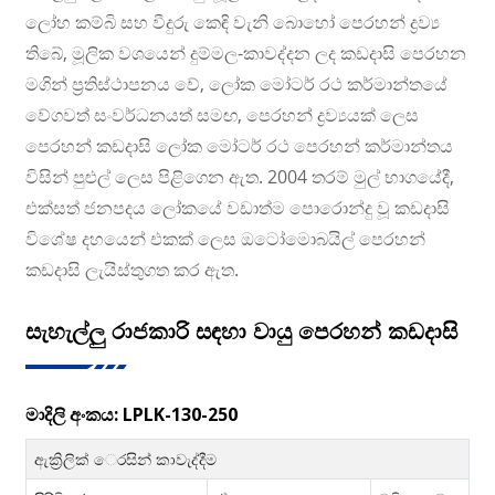
ලෝහ කම්බි සහ වීදුරු කෙඳි වැනි බොහෝ පෙරහන් ද්‍රව්‍ය
තිබේ, මූලික වශයෙන් දුම්මල-කාවද්දන ලද කඩදාසි පෙරහන
මගින් ප්‍රතිස්ථාපනය වේ, ලෝක මෝටර් රථ කර්මාන්තයේ
වේගවත් සංවර්ධනයත් සමඟ, පෙරහන් ද්‍රව්‍යයක් ලෙස
පෙරහන් කඩදාසි ලෝක මෝටර් රථ පෙරහන් කර්මාන්තය
විසින් පුළුල් ලෙස පිළිගෙන ඇත. 2004 තරම් මුල් භාගයේදී,
එක්සත් ජනපදය ලෝකයේ වඩාත්ම පොරොන්දු වූ කඩදාසි
විශේෂ දහයෙන් එකක් ලෙස ඔටෝමොබයිල් පෙරහන්
කඩදාසි ලැයිස්තුගත කර ඇත.
සැහැල්ලු රාජකාරි සඳහා වායු පෙරහන් කඩදාසි
මාදිලි අංකය: LPLK-130-250
ඇක්‍රිලික් ෙරසින් කාවැද්දීම