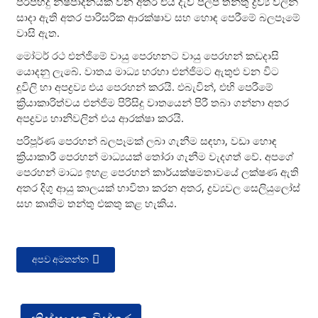
පිරිපහදු නිෂ්පාදනයක් වන අතර එය දැව පල්ප් තන්තු ද්‍රව්‍ය වලින්
සාදා ඇති අතර පාරිසරික ආරක්ෂාව සහ හොඳ පෙරීමේ බලපෑමේ
වාසි ඇත.
මෝටර් රථ එන්ජිමේ වායු පෙරහනට වායු පෙරහන් කඩදාසි
යොදනු ලැබේ. වාතය මාධ්‍ය හරහා එන්ජිමට ඇතුළු වන විට
දූවිලි හා අපද්‍රව්‍ය එය පෙරහන් කරයි. එබැවින්, එහි පෙරීමේ
ක්‍රියාකාරිත්වය එන්ජිම පිරිසිදු වාතයෙන් පිරී තබා ගන්නා අතර
අපද්‍රව්‍ය හානිවලින් එය ආරක්ෂා කරයි.
පරිපූර්ණ පෙරහන් බලපෑමක් ලබා ගැනීම සඳහා, වඩා හොඳ
ක්‍රියාකාරී පෙරහන් මාධ්‍යයක් තෝරා ගැනීම වැදගත් වේ. අපගේ
පෙරහන් මාධ්‍ය ඉහළ පෙරහන් කාර්යක්ෂමතාවයේ ලක්ෂණ ඇති
අතර දිගු ආයු කාලයක් භාවිතා කරන අතර, ද්‍රව්‍යවල සෙලියුලෝස්
සහ කෘතිම තන්තු එකතු කළ හැකිය.
අපව අමතන්න