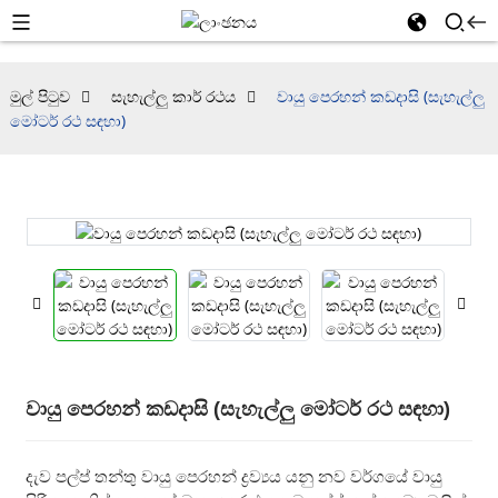
මුල් පිටුව
සැහැල්ලු කාර් රථය
වායු පෙරහන් කඩදාසි (සැහැල්ලු
මෝටර් රථ සඳහා)
වායු පෙරහන් කඩදාසි (සැහැල්ලු මෝටර් රථ සඳහා)
දැව පල්ප් තන්තු වායු පෙරහන් ද්‍රව්‍යය යනු නව වර්ගයේ වායු