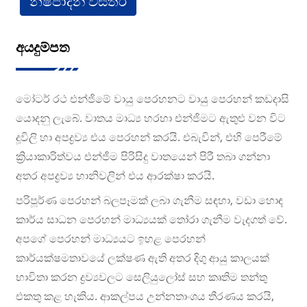
නිෂ්පාදන විස්තර
අයදුම්පත
මෝටර් රථ එන්ජිමේ වායු පෙරහනට වායු පෙරහන් කඩදාසි
යොදනු ලැබේ. වාතය මාධ්‍ය හරහා එන්ජිමට ඇතුළු වන විට
දූවිලි හා අපද්‍රව්‍ය එය පෙරහන් කරයි. එබැවින්, එහි පෙරීමේ
ක්‍රියාකාරිත්වය එන්ජිම පිරිසිදු වාතයෙන් පිරී තබා ගන්නා
අතර අපද්‍රව්‍ය හානිවලින් එය ආරක්ෂා කරයි.
පරිපූර්ණ පෙරහන් බලපෑමක් ලබා ගැනීම සඳහා, වඩා හොඳ
කාර්ය සාධන පෙරහන් මාධ්‍යයක් තෝරා ගැනීම වැදගත් වේ.
අපගේ පෙරහන් මාධ්‍යයට ඉහළ පෙරහන්
කාර්යක්ෂමතාවයේ ලක්ෂණ ඇති අතර දිගු ආයු කාලයක්
භාවිතා කරන ද්‍රව්‍යවලට සෙලියුලෝස් සහ කෘතිම තන්තු
එකතු කළ හැකිය. ආකල්පය උන්නතාංශය තීරණය කරයි,