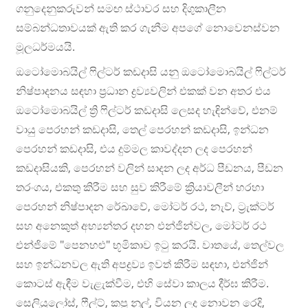
ගනුදෙනුකරුවන් සමඟ ස්ථාවර සහ දිගුකාලීන
සම්බන්ධතාවයක් ඇති කර ගැනීම අපගේ නොවෙනස්වන
මූලධර්මයයි.
ඔටෝමොබයිල් ෆිල්ටර් කඩදාසි යනු ඔටෝමොබයිල් ෆිල්ටර්
නිෂ්පාදනය සඳහා ප්‍රධාන ද්‍රව්‍යවලින් එකක් වන අතර එය
ඔටෝමොබයිල් ත්‍රි ෆිල්ටර් කඩදාසි ලෙසද හැඳින්වේ, එනම්
වායු පෙරහන් කඩදාසි, තෙල් පෙරහන් කඩදාසි, ඉන්ධන
පෙරහන් කඩදාසි, එය දුම්මල කාවද්දන ලද පෙරහන්
කඩදාසියකි, පෙරහන් වලින් සාදන ලද අර්ධ පීඩනය, පීඩන
තරංගය, එකතු කිරීම සහ සුව කිරීමේ ක්‍රියාවලීන් හරහා
පෙරහන් නිෂ්පාදන රේඛාවේ, මෝටර් රථ, නැව්, ට්‍රැක්ටර්
සහ අනෙකුත් අභ්‍යන්තර දහන එන්ජින්වල, මෝටර් රථ
එන්ජිමේ "පෙනහළු" භූමිකාව ඉටු කරයි. වාතයේ, තෙල්වල
සහ ඉන්ධනවල ඇති අපද්‍රව්‍ය ඉවත් කිරීම සඳහා, එන්ජින්
කොටස් ඇඳීම වැළැක්වීම, එහි සේවා කාලය දීර්ඝ කිරීම.
සෙලියුලෝස්, ෆීල්ට්, කපු නූල්, වියන ලද නොවන රෙදි,