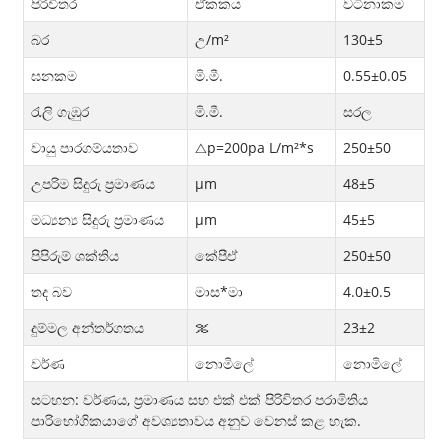
පිරිවිතර
ඒකකය
වටිනාකම
බර
උ/m²
130±5
ඝනකම
මි.මී.
0.55±0.05
රැලි ගැඹුර
මි.මී.
සරල
වායු පාරගම්යතාව
△p=200pa L/m²*s
250±50
උපරිම සිදුරු ප්‍රමාණය
μm
48±5
මධ්‍යන්‍ය සිදුරු ප්‍රමාණය
μm
45±5
පිපිරුම් ශක්තිය
කේපීඒ
250±50
තද බව
මාස*මා
4.0±0.5
දුම්මල අන්තර්ගතය
％
23±2
වර්ණ
නොමිලේ
නොමිලේ
සටහන: වර්ණය, ප්‍රමාණය සහ එක් එක් පිරිවිතර පරාමිතිය
පාරිභෝගිකයාගේ අවශ්‍යතාවය අනුව වෙනස් කළ හැක.