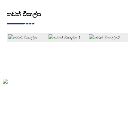
තවත් විකල්ප
Xiaozhang ගම්මානය, Xiaoxinzhuang නගරය, Xinji City
86-13930459398 නිෂ්පාදන ගුණාංග
Lt@lantianfm.com
ඉක්මන් සබැඳි
අපි ගැන
අපව අමතන්න