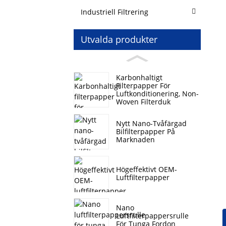
Industriell Filtrering
Utvalda produkter
Karbonhaltigt
Filterpapper För
Luftkonditionering, Non-
Woven Filterduk
Nytt Nano-Tvåfärgad
Bilfilterpapper På
Marknaden
Högeffektivt OEM-
Luftfilterpapper
Nano
Luftfilterpappersrulle
För Tunga Fordon