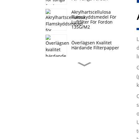
Akrylhartscellulosa
Flamskyddsmedel För
Luftfilter För Fordon
135G/M2
L
Överlägsen Kvalitet
d
Härdande Filterpapper
l
Hi-Q
G
Kompositfilterpappersrulle
(
För Tunga Fordon
k
Hebei
O
Härdningsfilterpapper
Automatisk Oljefiltrering
o
Lt Automotive
U
Filterpappersrulle
t