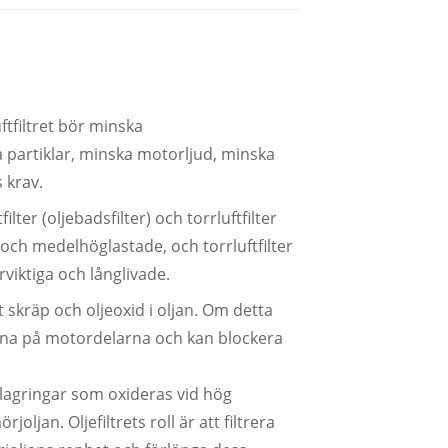
ftfiltret bör minska
 partiklar, minska motorljud, minska
 krav.
ilter (oljebadsfilter) och torrluftfilter
de och medelhöglastade, och torrluftfilter
rviktiga och långlivade.
kt skräp och oljeoxid i oljan. Om detta
rna på motordelarna och kan blockera
lagringar som oxideras vid hög
jan. Oljefiltrets roll är att filtrera