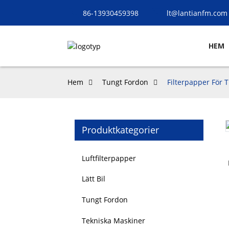
86-13930459398
lt@lantianfm.com
HEM
Hem
Tungt Fordon
Filterpapper För 
Produktkategorier
Loading...
Loading...
Luftfilterpapper
Lätt Bil
Tungt Fordon
Tekniska Maskiner