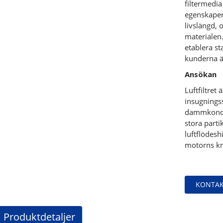
filtermedia
egenskaper 
livslängd, o
materialen.
etablera st
kunderna ä
Ansökan
Luftfiltret
insugningss
dammkoncen
stora parti
luftflödes
motorns kr
KONTAK
Produktdetaljer