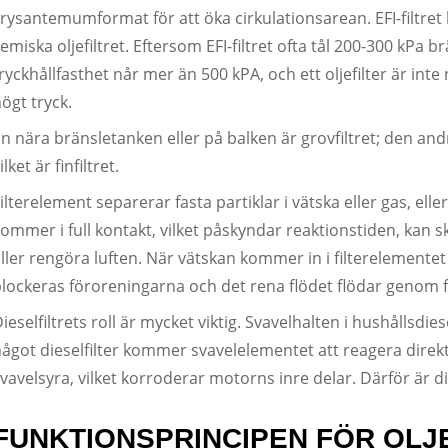
rysantemumformat för att öka cirkulationsarean. EFI-filtre
emiska oljefiltret. Eftersom EFI-filtret ofta tål 200-300 kPa br
ryckhållfasthet når mer än 500 kPA, och ett oljefilter är int
ögt tryck.
n nära bränsletanken eller på balken är grovfiltret; den a
ilket är finfiltret.
ilterelement separerar fasta partiklar i vätska eller gas, el
ommer i full kontakt, vilket påskyndar reaktionstiden, kan
ller rengöra luften. När vätskan kommer in i filterelementet
lockeras föroreningarna och det rena flödet flödar genom f
ieselfiltrets roll är mycket viktig. Svavelhalten i hushållsdi
ågot dieselfilter kommer svavelelementet att reagera direk
vavelsyra, vilket korroderar motorns inre delar. Därför är die
FUNKTIONSPRINCIPEN FÖR OLJ