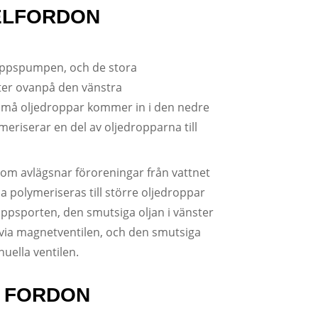
ELFORDON
avloppspumpen, och de stora
yter ovanpå den vänstra
små oljedroppar kommer in i den nedre
riserar en del av oljedropparna till
 som avlägsnar föroreningar från vattnet
a polymeriseras till större oljedroppar
ppsporten, den smutsiga oljan i vänster
ia magnetventilen, och den smutsiga
uella ventilen.
A FORDON