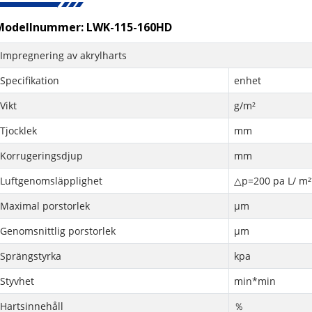
Modellnummer: LWK-115-160HD
Impregnering av akrylharts
Specifikation
enhet
Vikt
g/m²
Tjocklek
mm
Korrugeringsdjup
mm
Luftgenomsläpplighet
△p=200 pa L/ m²
Maximal porstorlek
μm
Genomsnittlig porstorlek
μm
Sprängstyrka
kpa
Styvhet
min*min
Hartsinnehåll
％