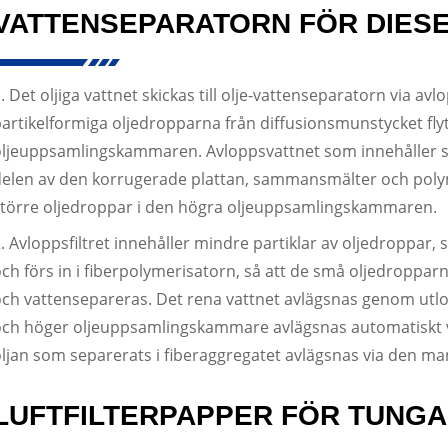
VATTENSEPARATORN FÖR DIES
. Det oljiga vattnet skickas till olje-vattenseparatorn via 
artikelformiga oljedropparna från diffusionsmunstycket fl
oljeuppsamlingskammaren. Avloppsvattnet som innehåller 
elen av den korrugerade plattan, sammansmälter och polyme
större oljedroppar i den högra oljeuppsamlingskammaren.
. Avloppsfiltret innehåller mindre partiklar av oljedroppar,
ch förs in i fiberpolymerisatorn, så att de små oljedropparn
ch vattensepareras. Det rena vattnet avlägsnas genom utlo
och höger oljeuppsamlingskammare avlägsnas automatiskt v
ljan som separerats i fiberaggregatet avlägsnas via den man
LUFTFILTERPAPPER FÖR TUNG