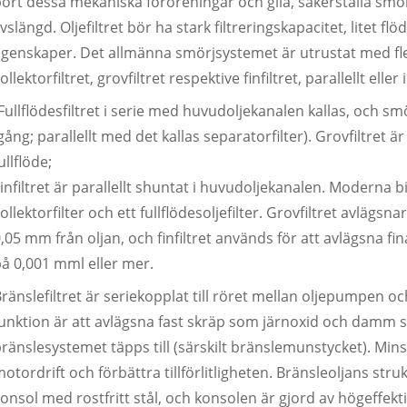
ort dessa mekaniska föroreningar och glia, säkerställa smö
ivslängd. Oljefiltret bör ha stark filtreringskapacitet, litet 
genskaper. Det allmänna smörjsystemet är utrustat med flera 
ollektorfiltret, grovfiltret respektive finfiltret, parallellt elle
Fullflödesfiltret i serie med huvudoljekanalen kallas, och smö
gång; parallellt med det kallas separatorfilter). Grovfiltret 
ullflöde;
infiltret är parallellt shuntat i huvudoljekanalen. Moderna 
ollektorfilter och ett fullflödesoljefilter. Grovfiltret avlägs
,05 mm från oljan, och finfiltret används för att avlägsna f
å 0,001 mml eller mer.
ränslefiltret är seriekopplat till röret mellan oljepumpen och
unktion är att avlägsna fast skräp som järnoxid och damm so
ränslesystemet täpps till (särskilt bränslemunstycket). Minsk
otordrift och förbättra tillförlitligheten. Bränsleoljans str
onsol med rostfritt stål, och konsolen är gjord av högeffekti