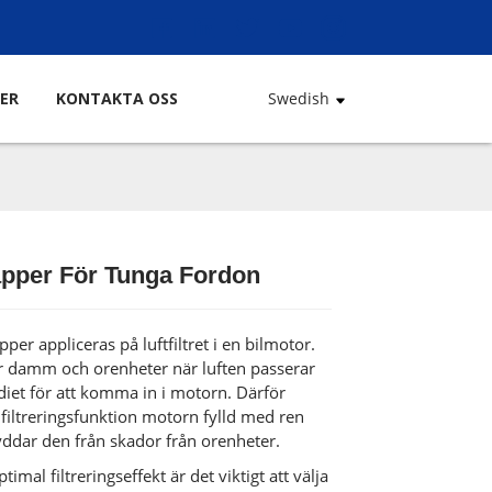
ER
KONTAKTA OSS
Swedish
apper För Tunga Fordon
Loading...
Loading...
Loading...
Loading...
pper appliceras på luftfiltret i en bilmotor.
ar damm och orenheter när luften passerar
et för att komma in i motorn. Därför
 filtreringsfunktion motorn fylld med ren
yddar den från skador från orenheter.
ptimal filtreringseffekt är det viktigt att välja