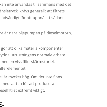
t kan inte användas tillsammans med det
änsletryck, krävs generellt att filtrets
e nödvändigt för att uppnå ett sådant
ndra är nära oljepumpen på dieselmotorn,
ler gör att olika materialkomponenter
 skydda utrustningens normala arbete
 med en viss filterskärmstorlek
ilterelementet.
esel är mycket hög. Om det inte finns
t med vatten för att producera
selfiltret extremt viktigt.
E-