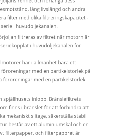
rjoljans renhet och förlänga dess
flödesmotstånd, lång livslängd och andra
filter med olika filtreringskapacitet -
r i serie i huvudoljekanalen.
rjoljan filtreras av filtret när motorn är
är seriekopplat i huvudoljekanalen för
bilmotorer har i allmänhet bara ett
nar föroreningar med en partikelstorlek på
ina föroreningar med en partikelstorlek
 spjällhusets inlopp. Bränslefiltrets
m finns i bränslet för att förhindra att
a mekaniskt slitage, säkerställa stabil
uktur består av ett aluminiumskal och en
vt filterpapper, och filterpappret är