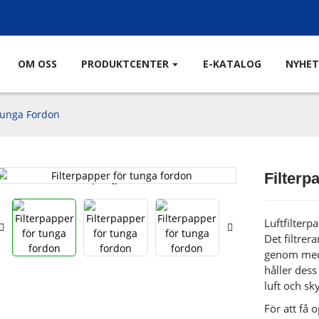
OM OSS
PRODUKTCENTER
E-KATALOG
NYHET
Tunga Fordon
Filterp
Loading...
Loading...
Luftfilterpa
Det filtrer
genom medi
håller dess
luft och sk
För att få o