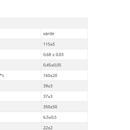
värde
115±5
0,68 ± 0,03
0,45±0,05
*s
160±20
39±3
37±3
350±50
6,5±0,5
22±2