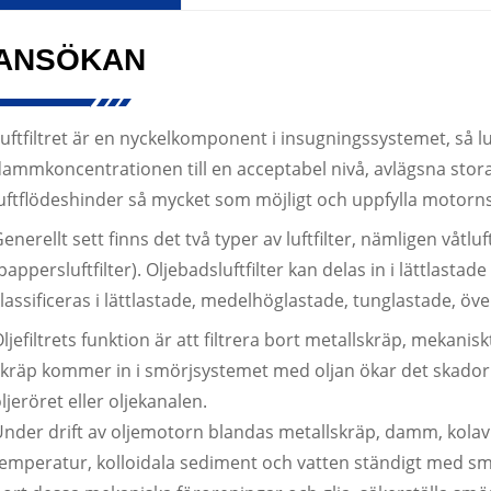
ANSÖKAN
uftfiltret är en nyckelkomponent i insugningssystemet, så lu
ammkoncentrationen till en acceptabel nivå, avlägsna stora
uftflödeshinder så mycket som möjligt och uppfylla motorns
enerellt sett finns det två typer av luftfilter, nämligen våtluftf
pappersluftfilter). Oljebadsluftfilter kan delas in i lättlasta
lassificeras i lättlastade, medelhöglastade, tunglastade, öve
ljefiltrets funktion är att filtrera bort metallskräp, mekanis
skräp kommer in i smörjsystemet med oljan ökar det skado
ljeröret eller oljekanalen.
nder drift av oljemotorn blandas metallskräp, damm, kolav
emperatur, kolloidala sediment och vatten ständigt med smörjol