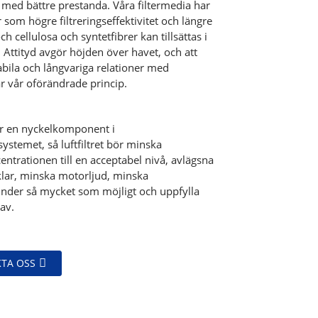
 med bättre prestanda. Våra filtermedia har
som högre filtreringseffektivitet och längre
ch cellulosa och syntetfibrer kan tillsättas i
 Attityd avgör höjden över havet, och att
abila och långvariga relationer med
r vår oförändrade princip.
 är en nyckelkomponent i
ystemet, så luftfiltret bör minska
trationen till en acceptabel nivå, avlägsna
klar, minska motorljud, minska
hinder så mycket som möjligt och uppfylla
av.
TA OSS